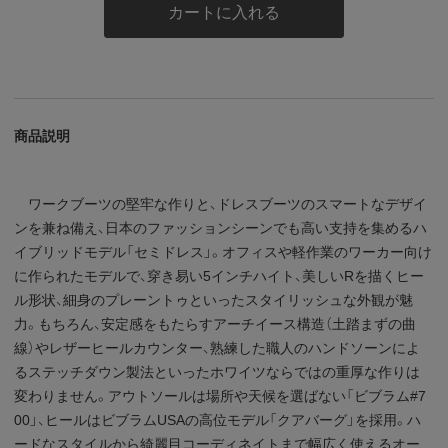
カートに入れる
商品説明
ワークブーツの堅牢な作りと、ドレスブーツのスマートなデザイ
ンを兼ね備え、日本のファッションシーンでも高い支持を集めるハ
イブリッドモデル「セミドレス」。オフィスや軽作業のワーカー向け
に作られたモデルで、穿き易い5インチハイト、美しいRを描くヒー
ル形状、細身のプレーントゥといったスタイリッシュな外観が魅
力。もちろん、安定感をもたらすアーチイース構造（土踏まずの曲
線）やレザーヒールカウンター、熟練した職人のハンドソーンによ
るステッチダウン製法といったホワイツならではの重厚な作りは
変わりません。アウトソールは場所や天候を選ばない「ビブラム#7
00」、ヒールはビブラムUSAの高位モデル「クアバーグ」を採用。ハ
ードなスタイルから綺麗目コーディネイトまで幅広く使えるオー