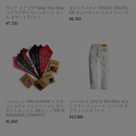
ウェア ユア ビア Wear Your Beer
タフトラベラー TOUGH TRAVEL
バドワイザー ヴィンテージ ラベ
ER サニーサイド ウエストバッグ
ル ポケットTシャツ
¥
9,350
¥
7,700
ハバハンク HAV-A-HANK トラデ
リーバイス LEVI’S 501-0651 ボタ
ィショナル ペイズリー バンダナ
ンフライ ストレート ジーンズ オ
ギフトボックス 2枚セットTHE B
プティックホワイト
ANDANNA COMPANY
¥
13,980
¥
1,650