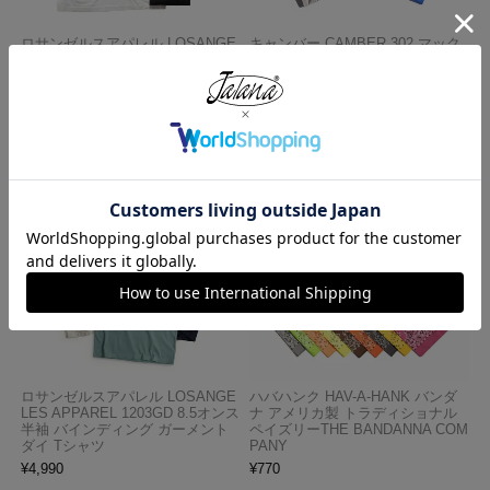
ロサンゼルスアパレル LOSANGE
キャンバー CAMBER 302 マック
LES APPAREL 1809GD 6.5オンス
スウェイト 半袖 ポケット Tシャ
半袖 ガーメントダイ ポケットTシ
ツ MADE IN USA
ャツ
¥
7,990
¥
3,990
ロサンゼルスアパレル LOSANGE
ハバハンク HAV-A-HANK バンダ
LES APPAREL 1203GD 8.5オンス
ナ アメリカ製 トラディショナル
半袖 バインディング ガーメント
ペイズリーTHE BANDANNA COM
ダイ Tシャツ
PANY
¥
4,990
¥
770