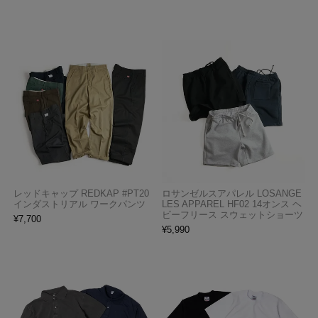
レッドキャップ REDKAP #PT20
ロサンゼルスアパレル LOSANGE
インダストリアル ワークパンツ
LES APPAREL HF02 14オンス ヘ
ビーフリース スウェットショーツ
¥
7,700
¥
5,990