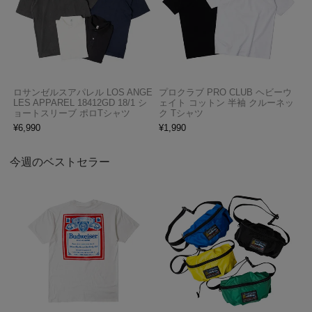
ロサンゼルスアパレル LOS ANGE
プロクラブ PRO CLUB ヘビーウ
LES APPAREL 18412GD 18/1 シ
ェイト コットン 半袖 クルーネッ
ョートスリーブ ポロTシャツ
ク Tシャツ
¥
6,990
¥
1,990
今週のベストセラー