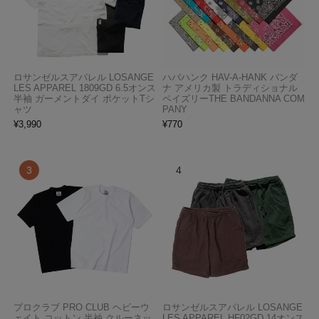
ロサンゼルスアパレル LOSANGE
ハバハンク HAV-A-HANK バンダ
LES APPAREL 1809GD 6.5オンス
ナ アメリカ製 トラディショナル
半袖 ガーメントダイ ポケットTシ
ペイズリーTHE BANDANNA COM
ャツ
PANY
¥
3,990
¥
770
プロクラブ PRO CLUB ヘビーウ
ロサンゼルスアパレル LOSANGE
ェイト コットン 半袖 クルーネッ
LES APPAREL HF02GD 14オンス