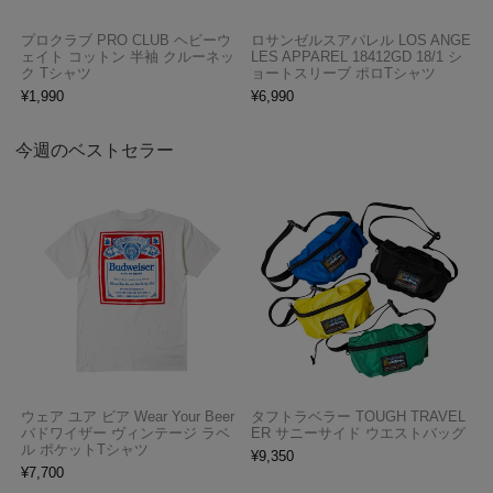
プロクラブ PRO CLUB ヘビーウ
ロサンゼルスアパレル LOS ANGE
ェイト コットン 半袖 クルーネッ
LES APPAREL 18412GD 18/1 シ
ク Tシャツ
ョートスリーブ ポロTシャツ
¥
1,990
¥
6,990
今週のベストセラー
ウェア ユア ビア Wear Your Beer
タフトラベラー TOUGH TRAVEL
バドワイザー ヴィンテージ ラベ
ER サニーサイド ウエストバッグ
ル ポケットTシャツ
¥
9,350
¥
7,700