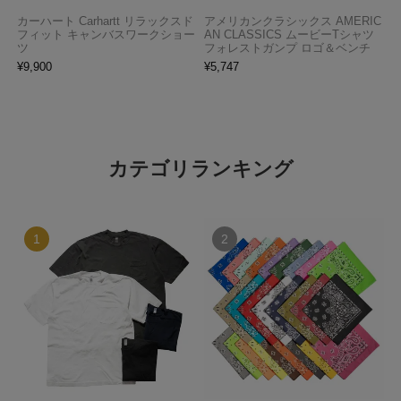
カーハート Carhartt リラックスド
アメリカンクラシックス AMERIC
フィット キャンバスワークショー
AN CLASSICS ムービーTシャツ
ツ
フォレストガンプ ロゴ＆ベンチ
¥
9,900
¥
5,747
カテゴリランキング