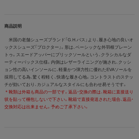
商品説明
米国の老舗シューズブランド「G.H.バス」より、履き心地の良いオ
ックスシューズ「プロクター」。形は、ベーシックな外羽根プレーン
トゥ。スエードアッパーにブリックソールという、クラシカルなダ
ーティーバックス仕様。内側はレザーライニングが施され、クッシ
ョン性の高いインソールに、軽量かつ弾力性に優れたEVAソールを
採用してる為、驚く程軽く、快適な履き心地。コントラストのステッ
チが効いており、カジュアルなスタイルにも合わせ易そうです。
＊靴類は外箱も商品の一部です。返品・交換の際は、靴箱に直接送り
状を貼って梱包しないで下さい。靴箱で直接発送された場合、返品・
交換対応は出来ません。予めご了承下さい。