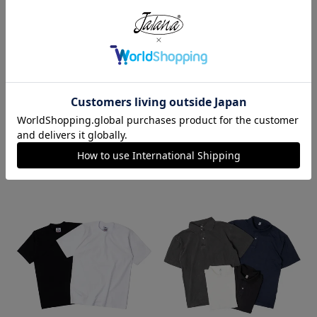
レッドキャップ REDKAP #PT20
ロサンゼルスアパレル LOSANGE
インダストリアル ワークパンツ
LES APPAREL HF02 14オンス ヘ
ビーフリース スウェットショーツ
¥
7,700
¥
5,990