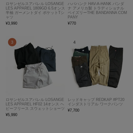
ロサンゼルスアパレル LOSANGE
ハバハンク HAV-A-HANK バンダ
LES APPAREL 1809GD 6.5オンス
ナ アメリカ製 トラディショナル
半袖 ガーメントダイ ポケットTシ
ペイズリーTHE BANDANNA COM
ャツ
PANY
¥
3,990
¥
770
ロサンゼルスアパレル LOSANGE
レッドキャップ REDKAP #PT20
LES APPAREL HF02 14オンス ヘ
インダストリアル ワークパンツ
ビーフリース スウェットショーツ
¥
7,700
¥
5,990