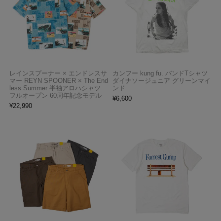
レインスプーナー × エンドレスサ
カンフー kung fu. バンドTシャツ
マー REYN SPOONER × The End
ダイナソージュニア グリーンマイ
less Summer 半袖アロハシャツ
ンド
フルオープン 60周年記念モデル
¥
6,600
¥
22,990