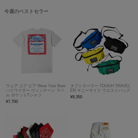
今週のベストセラー
ウェア ユア ビア Wear Your Beer
タフトラベラー TOUGH TRAVEL
バドワイザー ヴィンテージ ラベ
ER サニーサイド ウエストバッグ
ル ポケットTシャツ
¥
9,350
¥
7,700