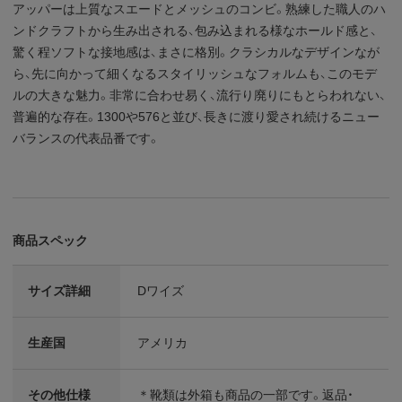
アッパーは上質なスエードとメッシュのコンビ。熟練した職人のハ
ンドクラフトから生み出される、包み込まれる様なホールド感と、
驚く程ソフトな接地感は、まさに格別。クラシカルなデザインなが
ら、先に向かって細くなるスタイリッシュなフォルムも、このモデ
ルの大きな魅力。非常に合わせ易く、流行り廃りにもとらわれない、
普遍的な存在。1300や576と並び、長きに渡り愛され続けるニュー
バランスの代表品番です。
商品スペック
サイズ詳細
Dワイズ
生産国
アメリカ
その他仕様
＊靴類は外箱も商品の一部です。返品・