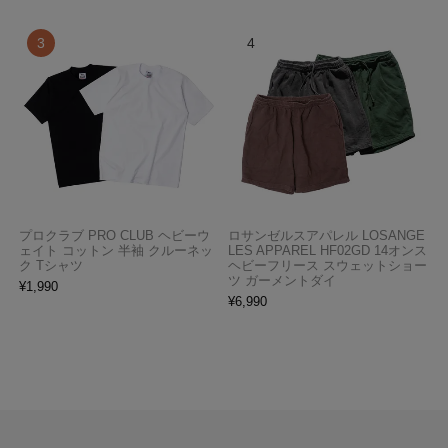
プロクラブ PRO CLUB ヘビーウ
ロサンゼルスアパレル LOSANGE
ェイト コットン 半袖 クルーネッ
LES APPAREL HF02GD 14オンス
ク Tシャツ
ヘビーフリース スウェットショー
ツ ガーメントダイ
¥
1,990
¥
6,990