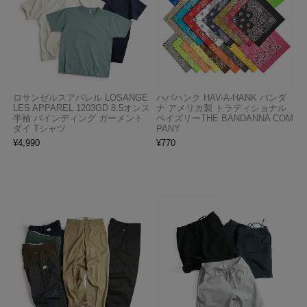
ロサンゼルスアパレル LOSANGE
ハバハンク HAV-A-HANK バンダ
LES APPAREL 1203GD 8.5オンス
ナ アメリカ製 トラディショナル
半袖 バインディング ガーメント
ペイズリーTHE BANDANNA COM
ダイ Tシャツ
PANY
¥
4,990
¥
770