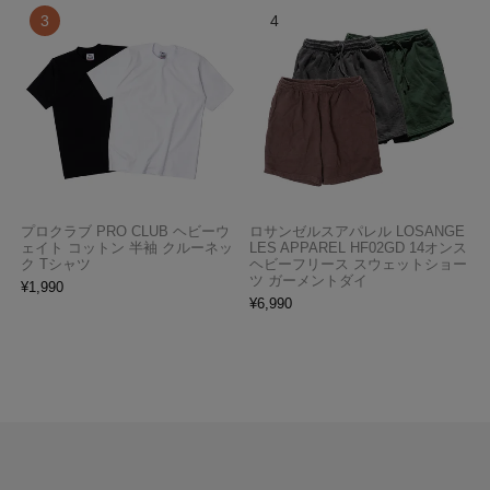
プロクラブ PRO CLUB ヘビーウ
ロサンゼルスアパレル LOSANGE
ェイト コットン 半袖 クルーネッ
LES APPAREL HF02GD 14オンス
ク Tシャツ
ヘビーフリース スウェットショー
ツ ガーメントダイ
¥
1,990
¥
6,990