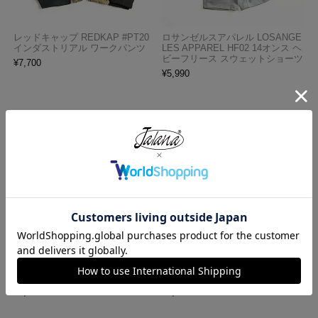
レッドキャップ REDKAP #PT20
ロサンゼルスアパレル LOSANGE
インダストリアル ワークパンツ
LES APPAREL HF02 14オンス ヘ
ビーフリース スウェットショーツ
¥
7,700
¥
5,990
ロサンゼルスアパレル LOS ANGE
プロクラブ PRO CLUB ヘビーウ
LES APPAREL 18412GD 18/1 シ
ェイト コットン 半袖 クルーネッ
ョートスリーブ ポロTシャツ
ク Tシャツ
¥
6,990
¥
1,990