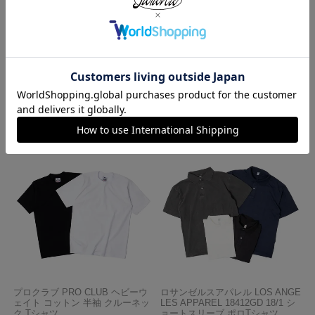
レッドキャップ REDKAP #PT20
ロサンゼルスアパレル LOSANGE
インダストリアル ワークパンツ
LES APPAREL HF02 14オンス ヘ
ビーフリース スウェットショーツ
¥
7,700
¥
5,990
プロクラブ PRO CLUB ヘビーウ
ロサンゼルスアパレル LOS ANGE
ェイト コットン 半袖 クルーネッ
LES APPAREL 18412GD 18/1 シ
ク Tシャツ
ョートスリーブ ポロTシャツ