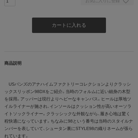
お気に入りに登録
カートに入れる
商品説明
USバンズのアナハイムファクトリーコレクションよりクラッシ
ックスリッポン98DXをご紹介。当時のフォルムに近い細身の木型
を採用。アッパーは現行よりヘビーなキャンバス。ヒールは厚地ツ
イルライナーが施され、インソールはクッション性が高いオーソラ
イトソックライナー。クラッシックな外観ながら、履き心地は驚く
程快適になっています。ちなみに98という番号は当時のスタイルナ
ンバーを表していて、シュータン裏にSTYLE98の織りネームが張ら
れています。