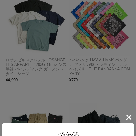
ロサンゼルスアパレル LOSANGE
ハバハンク HAV-A-HANK バンダ
LES APPAREL 1203GD 8.5オンス
ナ アメリカ製 トラディショナル
半袖 バインディング ガーメント
ペイズリーTHE BANDANNA COM
ダイ Tシャツ
PANY
¥
4,990
¥
770