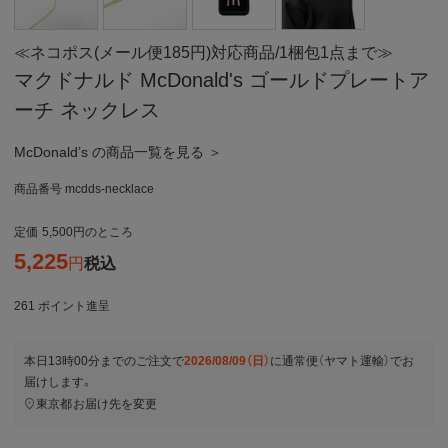
≪ネコポス(メール便185円)対応商品/1梱包1点まで≫
マクドナルド McDonald's ゴールドプレートア
ーチ ネックレス
McDonald’s の商品一覧を見る ＞
商品番号
mcdds-necklace
定価
5,500
のところ
5,225
税込
261
ポイント進呈
本日
13時00分
までのご注文で
2026/08/09（日）
に
通常便（ヤマト運輸）
でお
届けします。
東京都
お届け先を変更