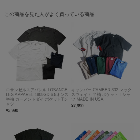
この商品を見た人がよく買っている商品
ロサンゼルスアパレル LOSANGE
キャンバー CAMBER 302 マック
LES APPAREL 1809GD 6.5オンス
スウェイト 半袖 ポケット Tシャ
半袖 ガーメントダイ ポケットTシ
ツ MADE IN USA
ャツ
¥
7,990
¥
3,990