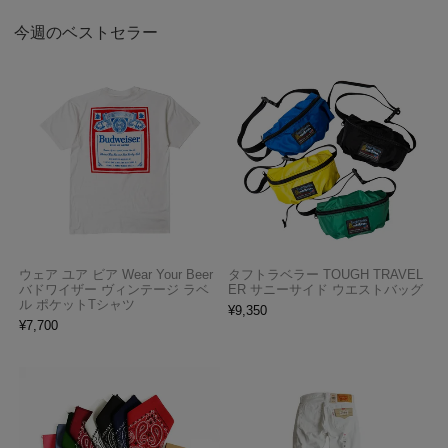
今週のベストセラー
ウェア ユア ビア Wear Your Beer
タフトラベラー TOUGH TRAVEL
バドワイザー ヴィンテージ ラベ
ER サニーサイド ウエストバッグ
ル ポケットTシャツ
¥
9,350
¥
7,700