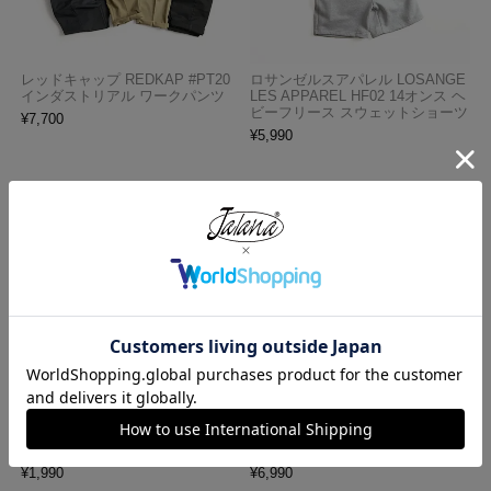
レッドキャップ REDKAP #PT20
ロサンゼルスアパレル LOSANGE
インダストリアル ワークパンツ
LES APPAREL HF02 14オンス ヘ
ビーフリース スウェットショーツ
¥
7,700
¥
5,990
プロクラブ PRO CLUB ヘビーウ
ロサンゼルスアパレル LOS ANGE
ェイト コットン 半袖 クルーネッ
LES APPAREL 18412GD 18/1 シ
ク Tシャツ
ョートスリーブ ポロTシャツ
¥
1,990
¥
6,990