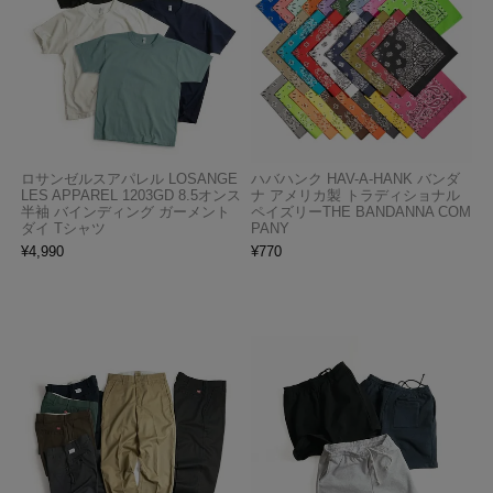
ロサンゼルスアパレル LOSANGE
ハバハンク HAV-A-HANK バンダ
LES APPAREL 1203GD 8.5オンス
ナ アメリカ製 トラディショナル
半袖 バインディング ガーメント
ペイズリーTHE BANDANNA COM
ダイ Tシャツ
PANY
¥
4,990
¥
770