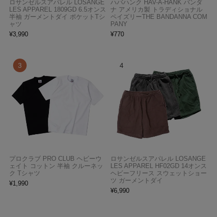
ロサンゼルスアパレル LOSANGE
ハバハンク HAV-A-HANK バンダ
LES APPAREL 1809GD 6.5オンス
ナ アメリカ製 トラディショナル
半袖 ガーメントダイ ポケットTシ
ペイズリーTHE BANDANNA COM
ャツ
PANY
¥
3,990
¥
770
プロクラブ PRO CLUB ヘビーウ
ロサンゼルスアパレル LOSANGE
ェイト コットン 半袖 クルーネッ
LES APPAREL HF02GD 14オンス
ク Tシャツ
ヘビーフリース スウェットショー
ツ ガーメントダイ
¥
1,990
¥
6,990