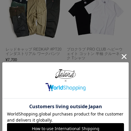
レッドキャップ REDKAP #PT20
プロクラブ PRO CLUB ヘビーウ
インダストリアル ワークパンツ
ェイト コットン 半袖 クルーネッ
ク Tシャツ
¥
7,700
¥
1,990