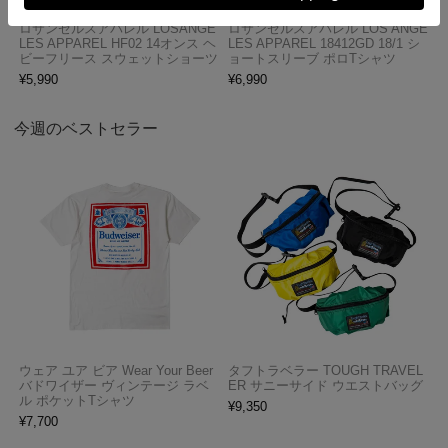
ロサンゼルスアパレル LOSANGE
ロサンゼルスアパレル LOS ANGE
LES APPAREL HF02 14オンス ヘ
LES APPAREL 18412GD 18/1 シ
ビーフリース スウェットショーツ
ョートスリーブ ポロTシャツ
¥
5,990
¥
6,990
今週のベストセラー
ウェア ユア ビア Wear Your Beer
タフトラベラー TOUGH TRAVEL
バドワイザー ヴィンテージ ラベ
ER サニーサイド ウエストバッグ
ル ポケットTシャツ
¥
9,350
¥
7,700