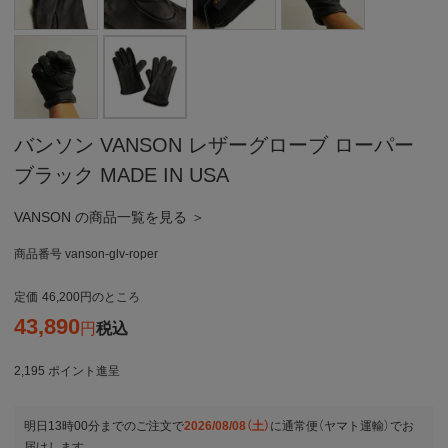
バンソン VANSON レザーグローブ ローパー
ブラック MADE IN USA
VANSON の商品一覧を見る ＞
商品番号
vanson-glv-roper
定価
46,200
のところ
43,890
税込
2,195
ポイント進呈
明日
13時00分
までのご注文で
2026/08/08（土）
に
通常便（ヤマト運輸）
でお
届けします。