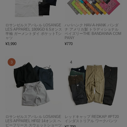
ロサンゼルスアパレル LOSANGE
ハバハンク HAV-A-HANK バンダ
LES APPAREL 1809GD 6.5オンス
ナ アメリカ製 トラディショナル
半袖 ガーメントダイ ポケットTシ
ペイズリーTHE BANDANNA COM
ャツ
PANY
¥
3,990
¥
770
ロサンゼルスアパレル LOSANGE
レッドキャップ REDKAP #PT20
LES APPAREL HF02 14オンス ヘ
インダストリアル ワークパンツ
ビーフリース スウェットショーツ
¥
7,700