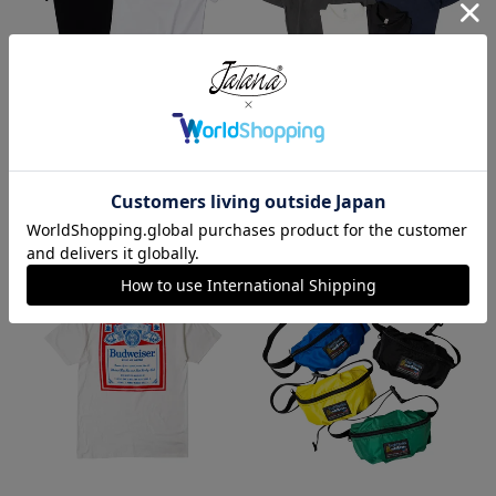
プロクラブ PRO CLUB ヘビーウ
ロサンゼルスアパレル LOS ANGE
ェイト コットン 半袖 クルーネッ
LES APPAREL 18412GD 18/1 シ
ク Tシャツ
ョートスリーブ ポロTシャツ
¥
1,990
¥
6,990
今週のベストセラー