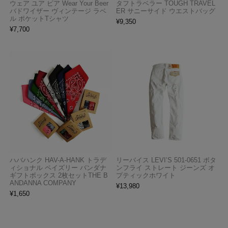
ウェア ユア ビア Wear Your Beer
タフトラベラー TOUGH TRAVEL
バドワイザー ヴィンテージ ラベ
ER サニーサイド ウエストバッグ
ル ポケットTシャツ
¥
9,350
¥
7,700
ハバハンク HAV-A-HANK トラデ
リーバイス LEVI’S 501-0651 ボタ
ィショナル ペイズリー バンダナ
ンフライ ストレート ジーンズ オ
ギフトボックス 2枚セットTHE B
プティックホワイト
ANDANNA COMPANY
¥
13,980
¥
1,650