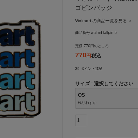
ゴピンバッジ
Walmart の商品一覧を見る ＞
商品番号
walmrt-fallpin-b
定価
770
のところ
770
税込
39
ポイント進呈
サイズ
選択してください
OS
残りわずか