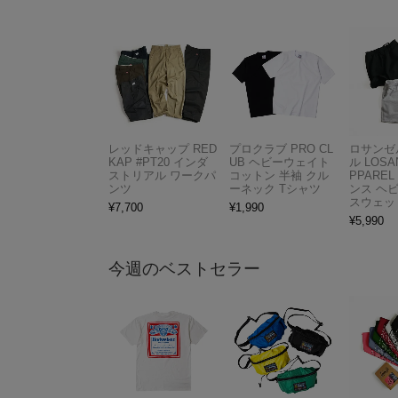
レッドキャップ RED
プロクラブ PRO CL
ロサンゼ
KAP #PT20 インダ
UB ヘビーウェイト
ル LOSA
ストリアル ワークパ
コットン 半袖 クル
PPAREL 
ンツ
ーネック Tシャツ
ンス ヘ
スウェッ
¥
7,700
¥
1,990
¥
5,990
今週のベストセラー