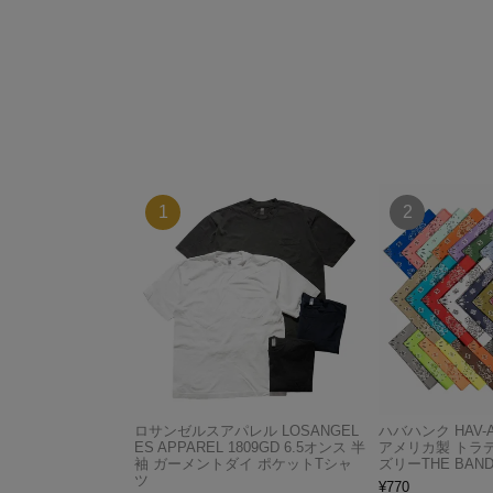
ロサンゼルスアパレル LOSANGEL
ハバハンク HAV-
ES APPAREL 1809GD 6.5オンス 半
アメリカ製 トラ
袖 ガーメントダイ ポケットTシャ
ズリーTHE BAND
ツ
¥
770