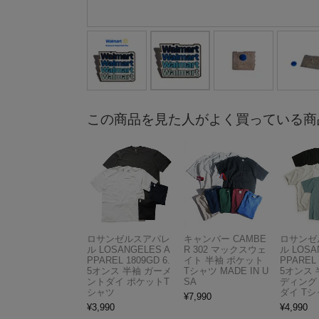
この商品を見た人がよく買っている商
ロサンゼルスアパレ
キャンバー CAMBE
ロサンゼ
ル LOSANGELES A
R 302 マックスウェ
ル LOSA
PPAREL 1809GD 6.
イト 半袖 ポケット
PPAREL 
5オンス 半袖 ガーメ
Tシャツ MADE IN U
5オンス 
ントダイ ポケットT
SA
ディング
シャツ
ダイ Tシ
¥
7,990
¥
3,990
¥
4,990