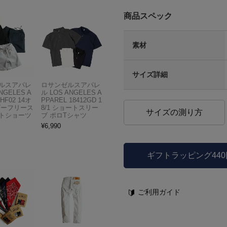
商品スペック
素材
サイズ詳細
ルスアパレ
ロサンゼルスアパレ
NGELES A
ル LOS ANGELES A
HF02 14オ
PPAREL 18412GD 1
ビーフリース
8/1 ショートスリー
サイズの測り方
トショーツ
ブ ポロTシャツ
¥
6,990
ギフトラッピング44
ご利用ガイド