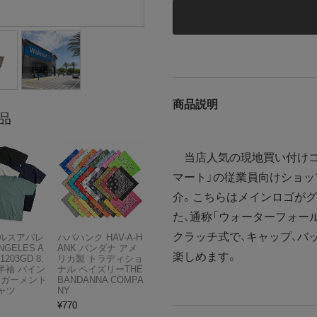
商品説明
品
当店人気の現地買い付けコ
マート」の従業員向けショ
介。こちらはメインロゴが
た、通称「ウォーターフォー
クラッチ式で、キャップ、バ
ルスアパレ
ハバハンク HAV-A-H
NGELES A
ANK バンダナ アメ
楽しめます。
1203GD 8.
リカ製 トラディショ
半袖 バイン
ナル ペイズリーTHE
 ガーメント
BANDANNA COMPA
ャツ
NY
¥
770