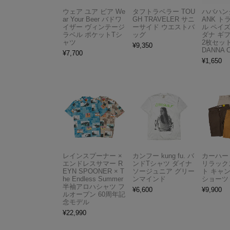
ウェア ユア ビア We
タフトラベラー TOU
ハバハンク
ar Your Beer バドワ
GH TRAVELER サニ
ANK 
イザー ヴィンテージ
ーサイド ウエストバ
ル ペイ
ラベル ポケットTシ
ッグ
ダナ ギ
ャツ
2枚セット
¥
9,350
DANNA 
¥
7,700
¥
1,650
レインスプーナー ×
カンフー kung fu. バ
カーハート 
エンドレスサマー R
ンドTシャツ ダイナ
リラック
EYN SPOONER × T
ソージュニア グリー
ト キャ
he Endless Summer
ンマインド
ショーツ
半袖アロハシャツ フ
¥
6,600
¥
9,900
ルオープン 60周年記
念モデル
¥
22,990