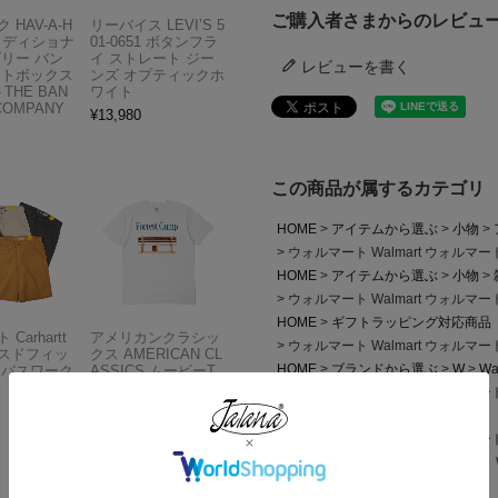
ご購入者さまからのレビュ
 HAV-A-H
リーバイス LEVI’S 5
トラディショナ
01-0651 ボタンフラ
ズリー バン
イ ストレート ジー
レビューを書く
フトボックス
ンズ オプティックホ
THE BAN
ワイト
COMPANY
¥
13,980
この商品が属するカテゴリ
HOME
アイテムから選ぶ
小物
ウォルマート Walmart ウォル
HOME
アイテムから選ぶ
小物
ウォルマート Walmart ウォル
HOME
ギフトラッピング対応商品
Carhartt
アメリカンクラシッ
ウォルマート Walmart ウォル
スドフィッ
クス AMERICAN CL
HOME
ブランドから選ぶ
W
Wa
ンバスワーク
ASSICS ムービーT
シャツ フォレストガ
ウォルマート Walmart ウォル
ンプ ロゴ＆ベンチ
HOME
海外買い付け商品
¥
5,747
ウォルマート Walmart ウォル
HOME
全ての商品
ウォルマート 