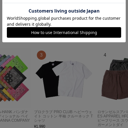
カテゴリランキング
A-HANK バンダナ
プロクラブ PRO CLUB ヘビーウェ
ロサンゼルスアパレ
ディショナル ペイ
イト コットン 半袖 クルーネック T
ES APPAREL H
ANNA COMPANY
シャツ
ビーフリース ス
ガーメントダイ
¥
1,990