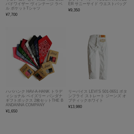
バドワイザー ヴィンテージ ラベ
ER サニーサイド ウエストバッグ
ル ポケットTシャツ
¥
9,350
¥
7,700
ハバハンク HAV-A-HANK トラデ
リーバイス LEVI’S 501-0651 ボタ
ィショナル ペイズリー バンダナ
ンフライ ストレート ジーンズ オ
ギフトボックス 2枚セットTHE B
プティックホワイト
ANDANNA COMPANY
¥
13,980
¥
1,650