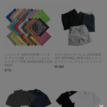
ハバハンク HAV-A-HANK バンダ
ロサンゼルスアパレル LOSANGE
ナ アメリカ製 トラディショナル
LES APPAREL HF02 14オンス ヘ
ペイズリーTHE BANDANNA COM
ビーフリース スウェットショーツ
PANY
¥
5,990
¥
770