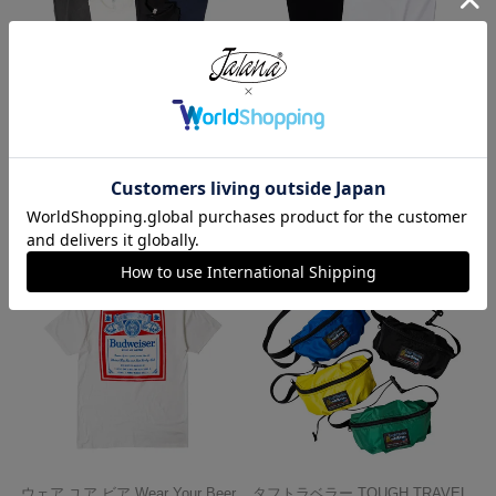
ロサンゼルスアパレル LOS ANGE
プロクラブ PRO CLUB ヘビーウ
LES APPAREL 18412GD 18/1 シ
ェイト コットン 半袖 クルーネッ
ョートスリーブ ポロTシャツ
ク Tシャツ
¥
6,990
¥
1,990
今週のベストセラー
ウェア ユア ビア Wear Your Beer
タフトラベラー TOUGH TRAVEL