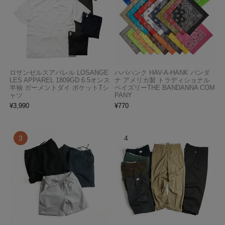
ロサンゼルスアパレル LOSANGE
ハバハンク HAV-A-HANK バンダ
LES APPAREL 1809GD 6.5オンス
ナ アメリカ製 トラディショナル
半袖 ガーメントダイ ポケットTシ
ペイズリーTHE BANDANNA COM
ャツ
PANY
¥
3,990
¥
770