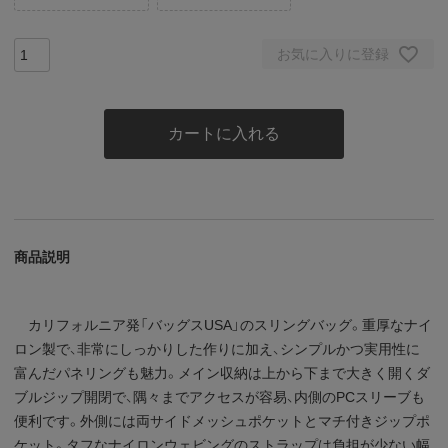
お気に入りに登録
カートに入れる
商品説明
カリフォルニア発「バッグスUSA」のスリングバッグ。重厚なナイ
ロン製で、非常にしっかりした作りに加え、シンプルかつ実用性に
富んだパネリングも魅力。メイン収納は上から下まで大きく開くダ
ブルジップ開閉で、隅々までアクセスが容易、内側のPCスリーブも
便利です。外側には両サイドメッシュポケットとマチ付きジップポ
ケット。タフなナイロンウェビングのストラップは負担が少ない幅