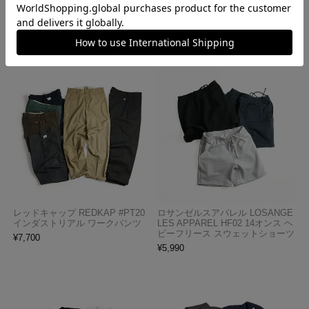
¥
4,990
¥
770
レッドキャップ REDKAP #PT20
ロサンゼルスアパレル LOSANGE
インダストリアル ワークパンツ
LES APPAREL HF02 14オンス ヘ
ビーフリース スウェットショーツ
¥
7,700
¥
5,990