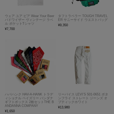
ウェア ユア ビア Wear Your Beer
タフトラベラー TOUGH TRAVEL
バドワイザー ヴィンテージ ラベ
ER サニーサイド ウエストバッグ
ル ポケットTシャツ
¥
9,350
¥
7,700
ハバハンク HAV-A-HANK トラデ
リーバイス LEVI’S 501-0651 ボタ
ィショナル ペイズリー バンダナ
ンフライ ストレート ジーンズ オ
ギフトボックス 2枚セットTHE B
プティックホワイト
ANDANNA COMPANY
¥
13,980
¥
1,650