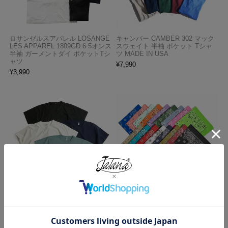
ロサンゼルスアパレル LOSANGE
キャンバー CAMBER 302 マック
LES APPAREL 1809GD 6.5オンス
スウェイト 半袖 ポケット Tシャ
半袖 ガーメントダイ ポケットTシ
ツ MADE IN USA
ャツ
¥
7,990
¥
3,990
ロサンゼルスアパレル LOSANGE
ハバハンク HAV-A-HANK バンダ
LES APPAREL 1203GD 8.5オンス
ナ アメリカ製 トラディショナル
半袖 バインディング ガーメント
ペイズリーTHE BANDANNA COM
ダイ Tシャツ
PANY