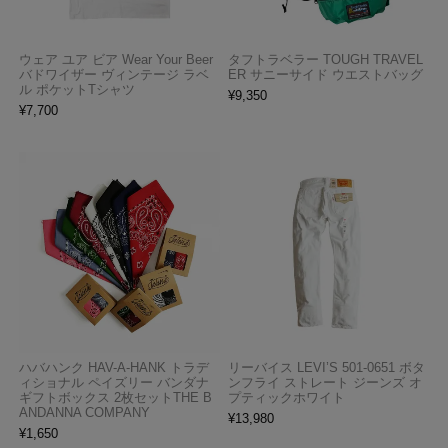
ウェア ユア ビア Wear Your Beer
タフトラベラー TOUGH TRAVEL
バドワイザー ヴィンテージ ラベ
ER サニーサイド ウエストバッグ
ル ポケットTシャツ
¥
9,350
¥
7,700
ハバハンク HAV-A-HANK トラデ
リーバイス LEVI’S 501-0651 ボタ
ィショナル ペイズリー バンダナ
ンフライ ストレート ジーンズ オ
ギフトボックス 2枚セットTHE B
プティックホワイト
ANDANNA COMPANY
¥
13,980
¥
1,650