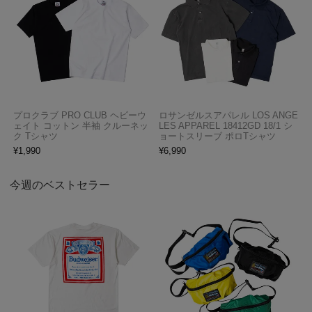
プロクラブ PRO CLUB ヘビーウ
ロサンゼルスアパレル LOS ANGE
ェイト コットン 半袖 クルーネッ
LES APPAREL 18412GD 18/1 シ
ク Tシャツ
ョートスリーブ ポロTシャツ
¥
1,990
¥
6,990
今週のベストセラー