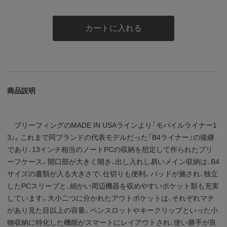
カートに入れる
商品説明
ブリーフィングのMADE IN USAラインより「モバイルライナー1
3」。これまで同ブランドの代表モデルだった「B4ライナー」の後継
であり、13インチ相当のノートPCの収納を想定して作られたブリ
ーフケース。開口部が大きく開き、出し入れし易いメイン収納は、B4
サイズの書類が入る大きさで、仕切りも便利。パッドが施され、独立
したPCスリーブと、細かい周辺機器を収めやすいポケット類も充実
しています。大小二つに分かれたアウトポケットは、それぞれマチ
があり見た目以上の容量。ペンスロットやキークリップといった小
物収納に特化した機能がスマートにレイアウトされ、使い勝手が良