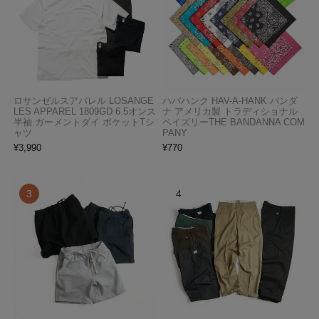
ロサンゼルスアパレル LOSANGE
ハバハンク HAV-A-HANK バンダ
LES APPAREL 1809GD 6.5オンス
ナ アメリカ製 トラディショナル
半袖 ガーメントダイ ポケットTシ
ペイズリーTHE BANDANNA COM
ャツ
PANY
¥
3,990
¥
770