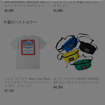
LES APPAREL 18412GD 18/1 シ
ェイト コットン 半袖 クルーネッ
ョートスリーブ ポロTシャツ
ク Tシャツ
¥
6,990
¥
1,990
今週のベストセラー
ウェア ユア ビア Wear Your Beer
タフトラベラー TOUGH TRAVEL
バドワイザー ヴィンテージ ラベ
ER サニーサイド ウエストバッグ
ル ポケットTシャツ
¥
9,350
¥
7,700