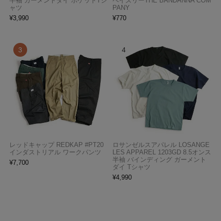
半袖 ガーメントダイ ポケットTシ
ペイズリーTHE BANDANNA COM
ャツ
PANY
¥
3,990
¥
770
レッドキャップ REDKAP #PT20
ロサンゼルスアパレル LOSANGE
インダストリアル ワークパンツ
LES APPAREL 1203GD 8.5オンス
半袖 バインディング ガーメント
¥
7,700
ダイ Tシャツ
¥
4,990