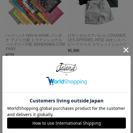
ハバハンク HAV-A-HANK バンダ
ロサンゼルスアパレル LOSANGE
ナ アメリカ製 トラディショナル
LES APPAREL HF02 14オンス ヘ
ペイズリーTHE BANDANNA COM
ビーフリース スウェットショーツ
PANY
¥
5,990
¥
770
ロサンゼルスアパレル LOS ANGE
プロクラブ PRO CLUB ヘビーウ