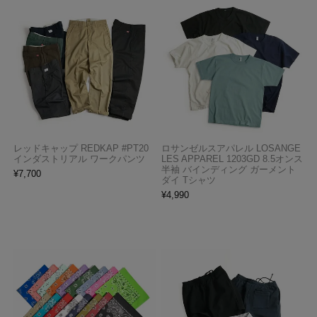
レッドキャップ REDKAP #PT20
ロサンゼルスアパレル LOSANGE
インダストリアル ワークパンツ
LES APPAREL 1203GD 8.5オンス
半袖 バインディング ガーメント
¥
7,700
ダイ Tシャツ
¥
4,990