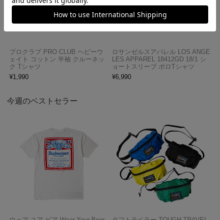
プロクラブ PRO CLUB ヘビーウ
ロサンゼルスアパレル LOS ANGE
ェイト コットン 半袖 クルーネッ
LES APPAREL 18412GD 18/1 シ
ク Tシャツ
ョートスリーブ ポロTシャツ
¥
1,990
¥
6,990
今週のベストセラー
ウェア ユア ビア Wear Your Beer
タフトラベラー TOUGH TRAVEL