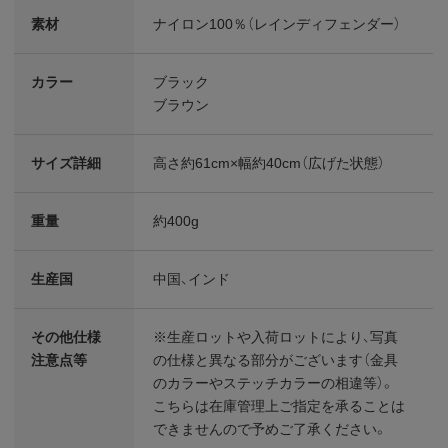
素材
ナイロン100％（レインディフェンダー）
カラー
ブラック
ブラウン
サイズ詳細
高さ約61cm×幅約40cm（広げた状態）
重量
約400g
生産国
中国、インド
その他仕様
※生産ロットや入荷ロットにより、写真
注意点等
の仕様と異なる部分がございます（金具
のカラーやステッチカラーの相違等）。
こちらは在庫管理上ご指定を承ることは
できませんので予めご了承ください。