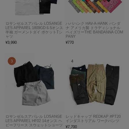
ロサンゼルスアパレル LOSANGE
ハバハンク HAV-A-HANK バンダ
LES APPAREL 1809GD 6.5オンス
ナ アメリカ製 トラディショナル
半袖 ガーメントダイ ポケットTシ
ペイズリーTHE BANDANNA COM
ャツ
PANY
¥
3,990
¥
770
ロサンゼルスアパレル LOSANGE
レッドキャップ REDKAP #PT20
LES APPAREL HF02 14オンス ヘ
インダストリアル ワークパンツ
ビーフリース スウェットショーツ
¥
7,700