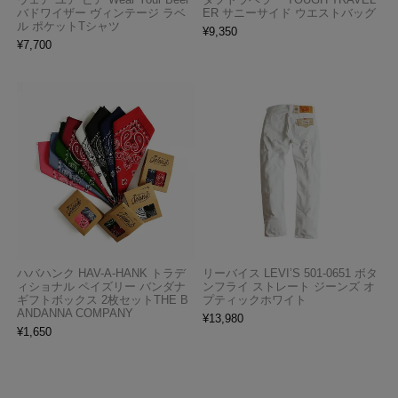
バドワイザー ヴィンテージ ラベ
ER サニーサイド ウエストバッグ
ル ポケットTシャツ
¥
9,350
¥
7,700
ハバハンク HAV-A-HANK トラデ
リーバイス LEVI’S 501-0651 ボタ
ィショナル ペイズリー バンダナ
ンフライ ストレート ジーンズ オ
ギフトボックス 2枚セットTHE B
プティックホワイト
ANDANNA COMPANY
¥
13,980
¥
1,650