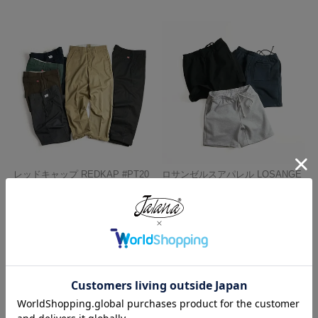
レッドキャップ REDKAP #PT20
ロサンゼルスアパレル LOSANGE
インダストリアル ワークパンツ
LES APPAREL HF02 14オンス ヘ
ビーフリース スウェットショーツ
¥
7,700
¥
5,990