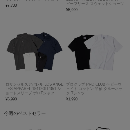
ビーフリース スウェットショーツ
¥
7,700
¥
5,990
ロサンゼルスアパレル LOS ANGE
プロクラブ PRO CLUB ヘビーウ
LES APPAREL 18412GD 18/1 シ
ェイト コットン 半袖 クルーネッ
ョートスリーブ ポロTシャツ
ク Tシャツ
¥
6,990
¥
1,990
今週のベストセラー