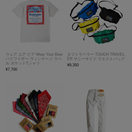
ウェア ユア ビア Wear Your Beer
タフトラベラー TOUGH TRAVEL
バドワイザー ヴィンテージ ラベ
ER サニーサイド ウエストバッグ
ル ポケットTシャツ
¥
9,350
¥
7,700