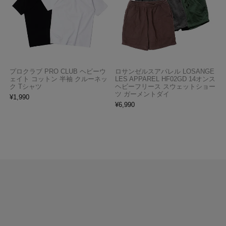
プロクラブ PRO CLUB ヘビーウ
ロサンゼルスアパレル LOSANGE
ェイト コットン 半袖 クルーネッ
LES APPAREL HF02GD 14オンス
ク Tシャツ
ヘビーフリース スウェットショー
ツ ガーメントダイ
¥
1,990
¥
6,990