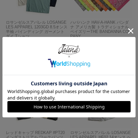
ロサンゼルスアパレル LOSANGE
ハバハンク HAV-A-HANK バンダ
LES APPAREL 1203GD 8.5オンス
ナ アメリカ製 トラディショナル
半袖 バインディング ガーメント
ペイズリーTHE BANDANNA COM
ダイ Tシャツ
PANY
¥
4,990
¥
770
レッドキャップ REDKAP #PT20
ロサンゼルスアパレル LOSANGE
インダストリアル ワークパンツ
LES APPAREL HF02 14オンス ヘ