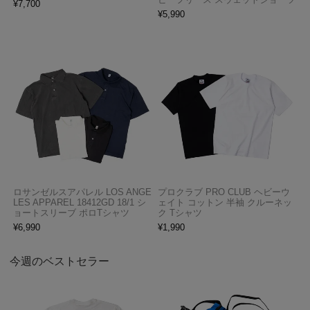
¥
7,700
¥
5,990
ロサンゼルスアパレル LOS ANGE
プロクラブ PRO CLUB ヘビーウ
LES APPAREL 18412GD 18/1 シ
ェイト コットン 半袖 クルーネッ
ョートスリーブ ポロTシャツ
ク Tシャツ
¥
6,990
¥
1,990
今週のベストセラー