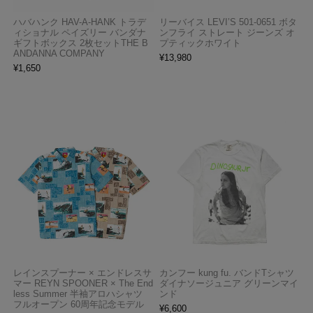
ハバハンク HAV-A-HANK トラデ
リーバイス LEVI’S 501-0651 ボタ
ィショナル ペイズリー バンダナ
ンフライ ストレート ジーンズ オ
ギフトボックス 2枚セットTHE B
プティックホワイト
ANDANNA COMPANY
¥
13,980
¥
1,650
レインスプーナー × エンドレスサ
カンフー kung fu. バンドTシャツ
マー REYN SPOONER × The End
ダイナソージュニア グリーンマイ
less Summer 半袖アロハシャツ
ンド
フルオープン 60周年記念モデル
¥
6,600