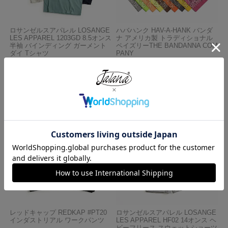
ロサンゼルスアパレル LOSANGE
ハバハンク HAV-A-HANK バンダ
LES APPAREL 1203GD 8.5オンス
ナ アメリカ製 トラディショナル
半袖 バインディング ガーメント
ペイズリーTHE BANDANNA COM
ダイ Tシャツ
PANY
¥
4,990
¥
770
レッドキャップ REDKAP #PT20
ロサンゼルスアパレル LOSANGE
インダストリアル ワークパンツ
LES APPAREL HF02 14オンス ヘ
ビーフリース スウェットショーツ