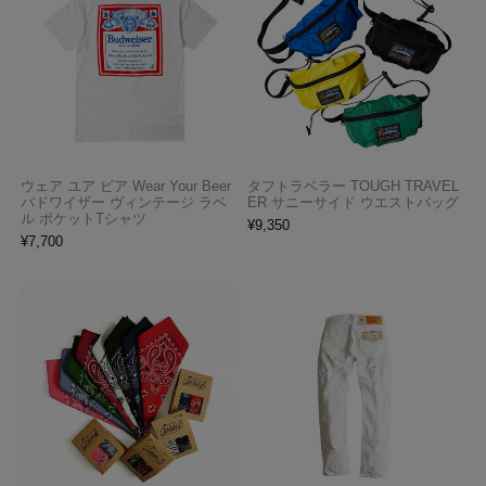
ウェア ユア ビア Wear Your Beer
タフトラベラー TOUGH TRAVEL
バドワイザー ヴィンテージ ラベ
ER サニーサイド ウエストバッグ
ル ポケットTシャツ
¥
9,350
¥
7,700