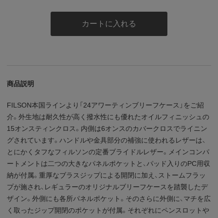
カートに入れる
商品説明
FILSON本国ラインより「24アワーティンブリーフケース」をご紹
介。外生地は耐久性が高く撥水性にも優れたオイルフィニッシュの
15オンスティンクロス。内側は6オンスのカバークロスでライニン
グされています。ハンドルや金具部分の補強に使われるレザーは、
とにかくタフなフィルソンの定番ブライドルレザー。メインコンパ
ートメントは二つの大きなパネルポケットと、パッド入りのPC用収
納が付属。重厚なブラスジップによる開閉に加え、ストームフラッ
プが施され、レギュラーのオリジナルブリーフケースを踏襲したデ
ザイン。外側にも各所パネルポケット。そのさらに外側に、マチを広
く取ったジップ開閉のポケットが付属。それぞれにペンスロットや