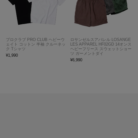
プロクラブ PRO CLUB ヘビーウ
ロサンゼルスアパレル LOSANGE
ェイト コットン 半袖 クルーネッ
LES APPAREL HF02GD 14オンス
ク Tシャツ
ヘビーフリース スウェットショー
ツ ガーメントダイ
¥
1,990
¥
6,990