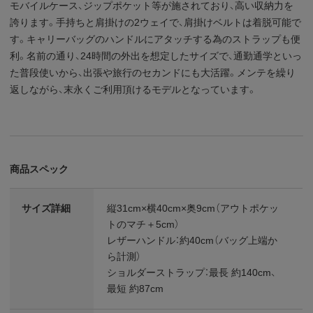
モバイルケース、ジップポケット等が施されており、高い収納力を
誇ります。手持ちと肩掛けの2ウェイで、肩掛けベルトは着脱可能で
す。キャリーバッグのハンドルにアタッチする為のストラップも便
利。名前の通り、24時間の外出を想定したサイズで、通勤通学といっ
た普段使いから、出張や旅行のセカンドにも大活躍。メンテを繰り
返しながら、末永くご利用頂けるモデルとなっています。
商品スペック
サイズ詳細
縦31cm×横40cm×奥9cm（アウトポケッ
トのマチ＋5cm）
レザーハンドル：約40cm（バッグ上端か
ら計測）
ショルダーストラップ：最長 約140cm、
最短 約87cm