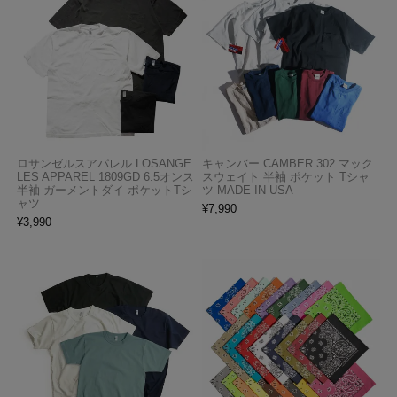
ロサンゼルスアパレル LOSANGE
キャンバー CAMBER 302 マック
LES APPAREL 1809GD 6.5オンス
スウェイト 半袖 ポケット Tシャ
半袖 ガーメントダイ ポケットTシ
ツ MADE IN USA
ャツ
¥
7,990
¥
3,990