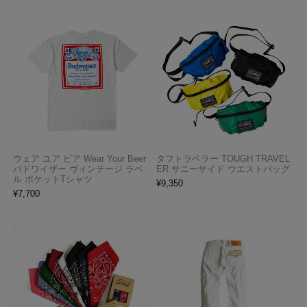
ウェア ユア ビア Wear Your Beer
タフトラベラー TOUGH TRAVEL
バドワイザー ヴィンテージ ラベ
ER サニーサイド ウエストバッグ
ル ポケットTシャツ
¥
9,350
¥
7,700