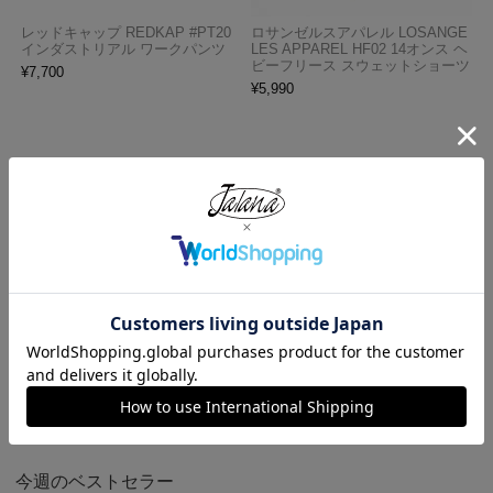
レッドキャップ REDKAP #PT20
ロサンゼルスアパレル LOSANGE
インダストリアル ワークパンツ
LES APPAREL HF02 14オンス ヘ
ビーフリース スウェットショーツ
¥
7,700
¥
5,990
プロクラブ PRO CLUB ヘビーウ
ロサンゼルスアパレル LOS ANGE
ェイト コットン 半袖 クルーネッ
LES APPAREL 18412GD 18/1 シ
ク Tシャツ
ョートスリーブ ポロTシャツ
¥
1,990
¥
6,990
今週のベストセラー