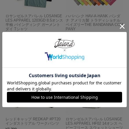
ロサンゼルスアパレル LOSANGE
ハバハンク HAV-A-HANK バンダ
LES APPAREL 1203GD 8.5オンス
ナ アメリカ製 トラディショナル
半袖 バインディング ガーメント
ペイズリーTHE BANDANNA COM
ダイ Tシャツ
PANY
¥
4,990
¥
770
レッドキャップ REDKAP #PT20
ロサンゼルスアパレル LOSANGE
インダストリアル ワークパンツ
LES APPAREL HF02 14オンス ヘ
ビーフリース スウェットショーツ