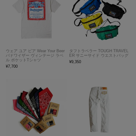
ウェア ユア ビア Wear Your Beer
タフトラベラー TOUGH TRAVEL
バドワイザー ヴィンテージ ラベ
ER サニーサイド ウエストバッグ
ル ポケットTシャツ
¥
9,350
¥
7,700