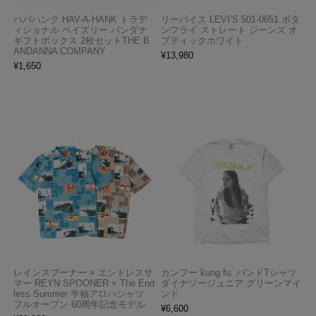
ハバハンク HAV-A-HANK トラデ
リーバイス LEVI’S 501-0651 ボタ
ィショナル ペイズリー バンダナ
ンフライ ストレート ジーンズ オ
ギフトボックス 2枚セットTHE B
プティックホワイト
ANDANNA COMPANY
¥
13,980
¥
1,650
レインスプーナー × エンドレスサ
カンフー kung fu. バンドTシャツ
マー REYN SPOONER × The End
ダイナソージュニア グリーンマイ
less Summer 半袖アロハシャツ
ンド
フルオープン 60周年記念モデル
¥
6,600