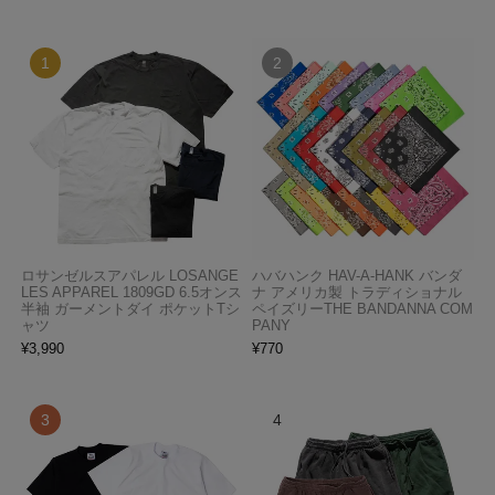
ロサンゼルスアパレル LOSANGE
ハバハンク HAV-A-HANK バンダ
LES APPAREL 1809GD 6.5オンス
ナ アメリカ製 トラディショナル
半袖 ガーメントダイ ポケットTシ
ペイズリーTHE BANDANNA COM
ャツ
PANY
¥
3,990
¥
770