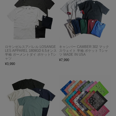
ロサンゼルスアパレル LOSANGE
キャンバー CAMBER 302 マック
LES APPAREL 1809GD 6.5オンス
スウェイト 半袖 ポケット Tシャ
半袖 ガーメントダイ ポケットTシ
ツ MADE IN USA
ャツ
¥
7,990
¥
3,990