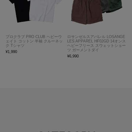
プロクラブ PRO CLUB ヘビーウ
ロサンゼルスアパレル LOSANGE
ェイト コットン 半袖 クルーネッ
LES APPAREL HF02GD 14オンス
ク Tシャツ
ヘビーフリース スウェットショー
ツ ガーメントダイ
¥
1,990
¥
6,990