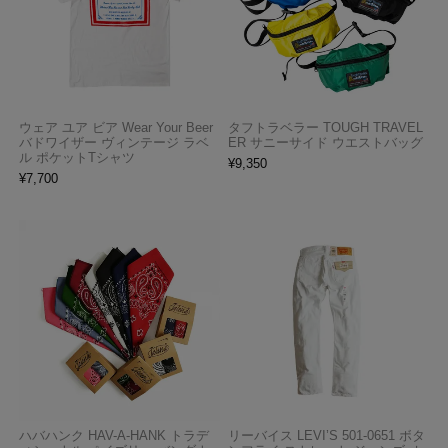
ウェア ユア ビア Wear Your Beer
タフトラベラー TOUGH TRAVEL
バドワイザー ヴィンテージ ラベ
ER サニーサイド ウエストバッグ
ル ポケットTシャツ
¥
9,350
¥
7,700
ハバハンク HAV-A-HANK トラデ
リーバイス LEVI’S 501-0651 ボタ