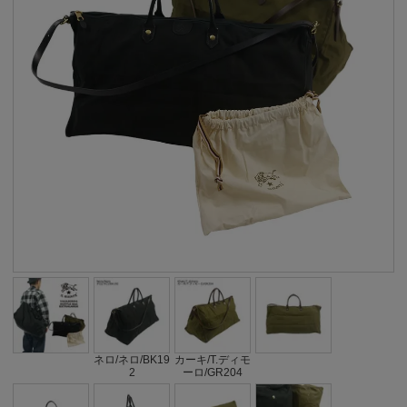
ネロ/ネロ/BK19
カーキ/T.ディモ
2
ーロ/GR204