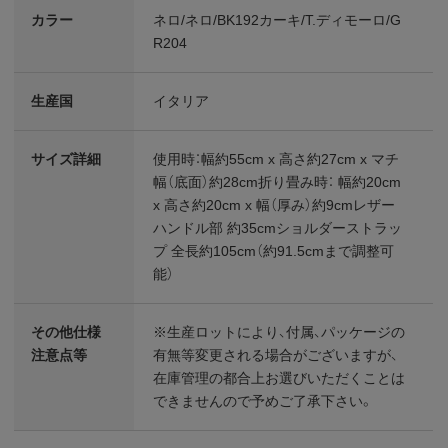
カラー
ネロ/ネロ/BK192カーキ/T.ディモーロ/G
R204
生産国
イタリア
サイズ詳細
使用時：幅約55cm x 高さ約27cm x マチ
幅（底面）約28cm折り畳み時： 幅約20cm
x 高さ約20cm x 幅（厚み）約9cmレザー
ハンドル部 約35cmショルダーストラッ
プ 全長約105cm（約91.5cmまで調整可
能）
その他仕様
※生産ロットにより、付属、パッケージの
注意点等
有無等変更される場合がございますが、
在庫管理の都合上お選びいただくことは
できませんので予めご了承下さい。