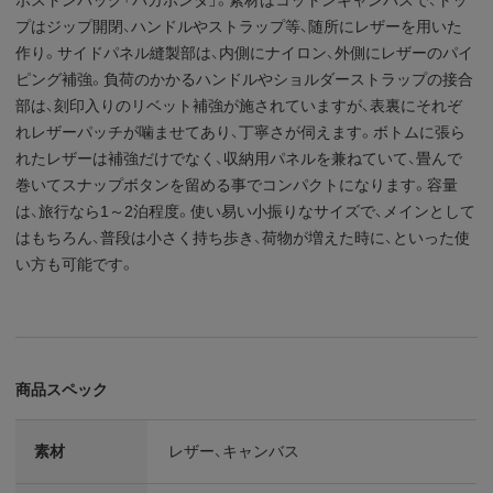
プはジップ開閉、ハンドルやストラップ等、随所にレザーを用いた
作り。サイドパネル縫製部は、内側にナイロン、外側にレザーのパイ
ピング補強。負荷のかかるハンドルやショルダーストラップの接合
部は、刻印入りのリベット補強が施されていますが、表裏にそれぞ
れレザーパッチが噛ませてあり、丁寧さが伺えます。ボトムに張ら
れたレザーは補強だけでなく、収納用パネルを兼ねていて、畳んで
巻いてスナップボタンを留める事でコンパクトになります。容量
は、旅行なら1～2泊程度。使い易い小振りなサイズで、メインとして
はもちろん、普段は小さく持ち歩き、荷物が増えた時に、といった使
い方も可能です。
商品スペック
素材
レザー、キャンバス