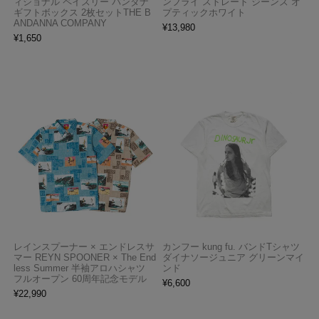
ィショナル ペイズリー バンダナ
ンフライ ストレート ジーンズ オ
ギフトボックス 2枚セットTHE B
プティックホワイト
ANDANNA COMPANY
¥
13,980
¥
1,650
レインスプーナー × エンドレスサ
カンフー kung fu. バンドTシャツ
マー REYN SPOONER × The End
ダイナソージュニア グリーンマイ
less Summer 半袖アロハシャツ
ンド
フルオープン 60周年記念モデル
¥
6,600
¥
22,990