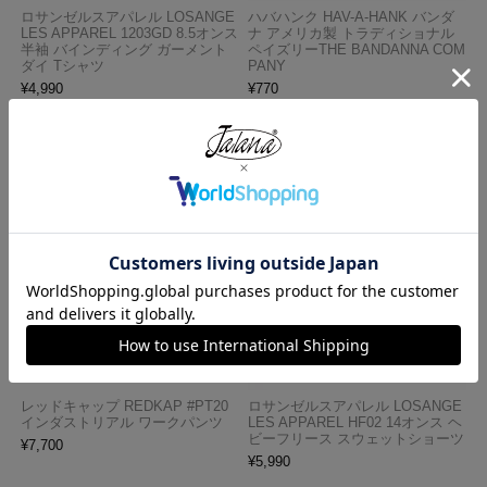
ロサンゼルスアパレル LOSANGE
ハバハンク HAV-A-HANK バンダ
LES APPAREL 1203GD 8.5オンス
ナ アメリカ製 トラディショナル
半袖 バインディング ガーメント
ペイズリーTHE BANDANNA COM
ダイ Tシャツ
PANY
¥
4,990
¥
770
レッドキャップ REDKAP #PT20
ロサンゼルスアパレル LOSANGE
インダストリアル ワークパンツ
LES APPAREL HF02 14オンス ヘ
ビーフリース スウェットショーツ
¥
7,700
¥
5,990