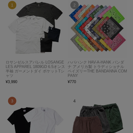
ロサンゼルスアパレル LOSANGE
ハバハンク HAV-A-HANK バンダ
LES APPAREL 1809GD 6.5オンス
ナ アメリカ製 トラディショナル
半袖 ガーメントダイ ポケットTシ
ペイズリーTHE BANDANNA COM
ャツ
PANY
¥
3,990
¥
770