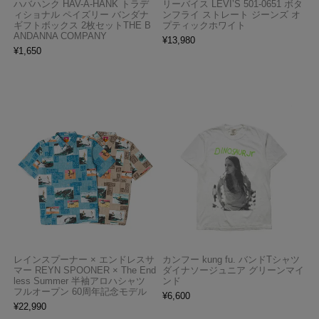
ハバハンク HAV-A-HANK トラデ
リーバイス LEVI’S 501-0651 ボタ
ィショナル ペイズリー バンダナ
ンフライ ストレート ジーンズ オ
ギフトボックス 2枚セットTHE B
プティックホワイト
ANDANNA COMPANY
¥
13,980
¥
1,650
レインスプーナー × エンドレスサ
カンフー kung fu. バンドTシャツ
マー REYN SPOONER × The End
ダイナソージュニア グリーンマイ
less Summer 半袖アロハシャツ
ンド
フルオープン 60周年記念モデル
¥
6,600
¥
22,990