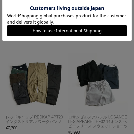
ロサンゼルスアパレル LOSANGE
ハバハンク HAV-A-HANK バンダ
LES APPAREL 1203GD 8.5オンス
ナ アメリカ製 トラディショナル
半袖 バインディング ガーメント
ペイズリーTHE BANDANNA COM
ダイ Tシャツ
PANY
¥
4,990
¥
770
レッドキャップ REDKAP #PT20
ロサンゼルスアパレル LOSANGE
インダストリアル ワークパンツ
LES APPAREL HF02 14オンス ヘ
ビーフリース スウェットショーツ
¥
7,700
¥
5,990