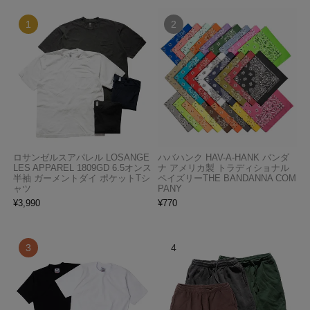
ロサンゼルスアパレル LOSANGE
ハバハンク HAV-A-HANK バンダ
LES APPAREL 1809GD 6.5オンス
ナ アメリカ製 トラディショナル
半袖 ガーメントダイ ポケットTシ
ペイズリーTHE BANDANNA COM
ャツ
PANY
¥
3,990
¥
770