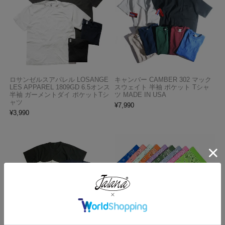
ロサンゼルスアパレル LOSANGE
キャンバー CAMBER 302 マック
LES APPAREL 1809GD 6.5オンス
スウェイト 半袖 ポケット Tシャ
半袖 ガーメントダイ ポケットTシ
ツ MADE IN USA
ャツ
¥
7,990
¥
3,990