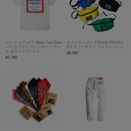
ウェア ユア ビア Wear Your Beer
タフトラベラー TOUGH TRAVEL
バドワイザー ヴィンテージ ラベ
ER サニーサイド ウエストバッグ
ル ポケットTシャツ
¥
9,350
¥
7,700