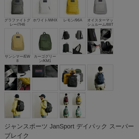
グラファイトグ
ホワイト/WHX
レモン/96A
オイスターマッ
レー/7H6
シュルーム/88T
サンシマー/EW
カーゴグリー
8
ン/KM1
ジャンスポーツ JanSport デイパック スーパー
ブレイク