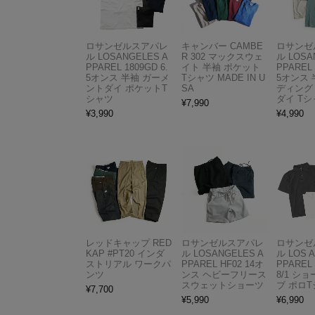
ロサンゼルスアパレ
キャンバー CAMBE
ロサンゼ
ル LOSANGELES A
R 302 マックスウェ
ル LOSA
PPAREL 1809GD 6.
イト 半袖 ポケット
PPAREL 
5オンス 半袖 ガーメ
Tシャツ MADE IN U
5オンス 
ントダイ ポケットT
SA
ディング
シャツ
ダイ Tシ
¥
7,990
¥
3,990
¥
4,990
レッドキャップ RED
ロサンゼルスアパレ
ロサンゼ
KAP #PT20 インダ
ル LOSANGELES A
ル LOS 
ストリアル ワークパ
PPAREL HF02 14オ
PPAREL 
ンツ
ンス ヘビーフリース
8/1 シ
スウェットショーツ
ブ ポロ
¥
7,700
¥
5,990
¥
6,990