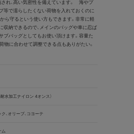
され、高い気密性を備えています。 海やプ
ンプ等で濡らしたくない荷物を入れておくのに
他から守るという使い方もできます。非常に軽
に収納できるので、メインのバッグや車に忍ば
サブバッグとしてもお使い頂けます。容量た
、荷物に合わせて調整できる点もありがたい。
4（耐水加工ナイロン 4オンス）
ック、オリーブ、コヨーテ
ナム