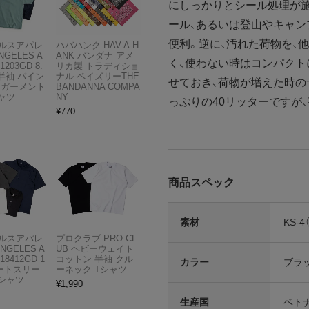
にしっかりとシール処理が施
ール、あるいは登山やキャ
便利。逆に、汚れた荷物を、
ルスアパレ
ハバハンク HAV-A-H
NGELES A
ANK バンダナ アメ
く、使わない時はコンパクト
1203GD 8.
リカ製 トラディショ
半袖 バイン
ナル ペイズリーTHE
せておき、荷物が増えた時の
 ガーメント
BANDANNA COMPA
ャツ
NY
っぷりの40リッターですが
¥
770
商品スペック
素材
KS-
ルスアパレ
プロクラブ PRO CL
ANGELES A
UB ヘビーウェイト
18412GD 1
コットン 半袖 クル
カラー
ブラ
ョートスリー
ーネック Tシャツ
Tシャツ
¥
1,990
生産国
ベト