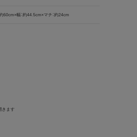
約60cm×幅：約44.5cm×マチ：約24cm
開きます