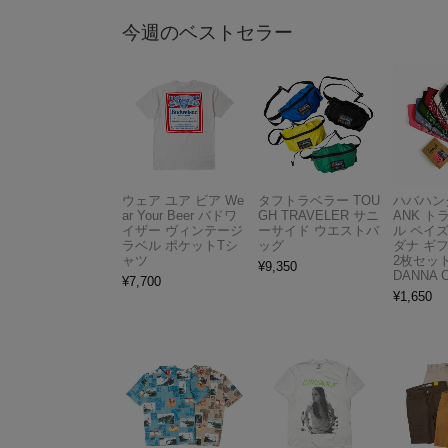
今週のベストセラー
ウェア ユア ビア We
タフトラベラー TOU
ハバハンク
ar Your Beer バドワ
GH TRAVELER サニ
ANK 
イザー ヴィンテージ
ーサイド ウエストバ
ル ペイ
ラベル ポケットTシ
ッグ
ダナ ギ
ャツ
2枚セット
¥
9,350
DANNA 
¥
7,700
¥
1,650