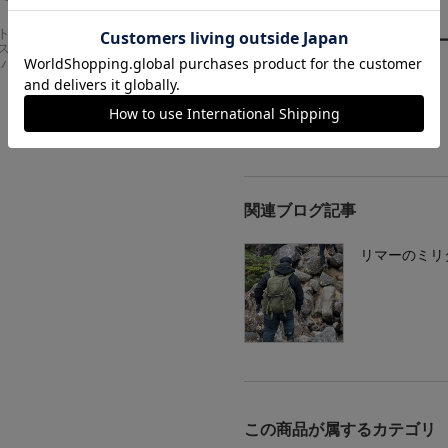
Carhartt
アメリカンクラシッ
ご購入者さまからのレビュ
スドフィッ
クス AMERICAN CL
ンバスワーク
ASSICS ムービーT
シャツ フォレストガ
レビューを書く
ンプ ロゴ＆ベンチ
¥
5,747
関連ブログ記事
リマーのミリ
この商品が属するカテゴリ