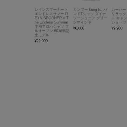
レインスプーナー ×
カンフー kung fu. バ
カーハート 
エンドレスサマー R
ンドTシャツ ダイナ
リラック
EYN SPOONER × T
ソージュニア グリー
ト キャ
he Endless Summer
ンマインド
ショーツ
半袖アロハシャツ フ
¥
6,600
¥
9,900
ルオープン 60周年記
念モデル
¥
22,990