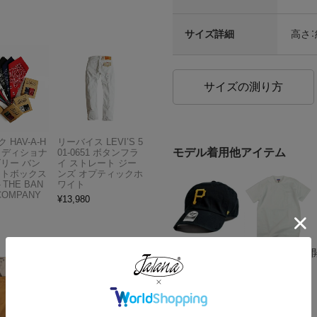
サイズ詳細
高さ：
サイズの測り方
 HAV-A-H
リーバイス LEVI’S 5
モデル着用他アイテム
トラディショナ
01-0651 ボタンフラ
ズリー バン
イ ストレート ジー
フトボックス
ンズ オプティックホ
THE BAN
ワイト
COMPANY
¥
13,980
クリックすると別ウインドウで
ご利用ガイド