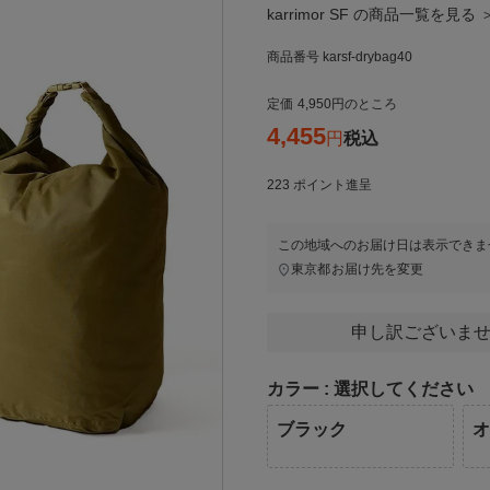
karrimor SF の商品一覧を見る 
商品番号
karsf-drybag40
定価
4,950
のところ
4,455
税込
223
ポイント進呈
この地域へのお届け日は表示できま
東京都
お届け先を変更
申し訳ございませ
カラー
選択してください
ブラック