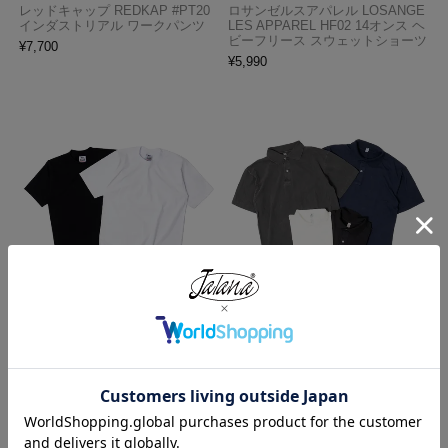
レッドキャップ REDKAP #PT20
ロサンゼルスアパレル LOSANGE
インダストリアル ワークパンツ
LES APPAREL HF02 14オンス ヘ
ビーフリース スウェットショーツ
¥
7,700
¥
5,990
プロクラブ PRO CLUB ヘビーウ
ロサンゼルスアパレル LOS ANGE
ェイト コットン 半袖 クルーネッ
LES APPAREL 18412GD 18/1 シ
ク Tシャツ
ョートスリーブ ポロTシャツ
¥
1,990
¥
6,990
今週のベストセラー