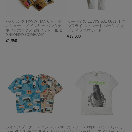
ハバハンク HAV-A-HANK トラデ
リーバイス LEVI’S 501-0651 ボタ
ィショナル ペイズリー バンダナ
ンフライ ストレート ジーンズ オ
ギフトボックス 2枚セットTHE B
プティックホワイト
ANDANNA COMPANY
¥
13,980
¥
1,650
レインスプーナー × エンドレスサ
カンフー kung fu. バンドTシャツ
マー REYN SPOONER × The End
ダイナソージュニア グリーンマイ