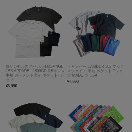
ロサンゼルスアパレル LOSANGE
キャンバー CAMBER 302 マック
LES APPAREL 1809GD 6.5オンス
スウェイト 半袖 ポケット Tシャ
半袖 ガーメントダイ ポケットTシ
ツ MADE IN USA
ャツ
¥
7,990
¥
3,990