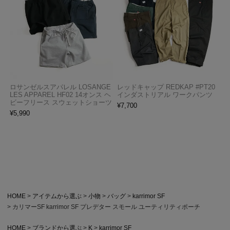
ロサンゼルスアパレル LOSANGE
レッドキャップ REDKAP #PT20
LES APPAREL HF02 14オンス ヘ
インダストリアル ワークパンツ
ビーフリース スウェットショーツ
¥
7,700
¥
5,990
HOME
アイテムから選ぶ
小物
バッグ
karrimor SF
カリマーSF karrimor SF プレデター スモール ユーティリティポーチ
HOME
ブランドから選ぶ
K
karrimor SF