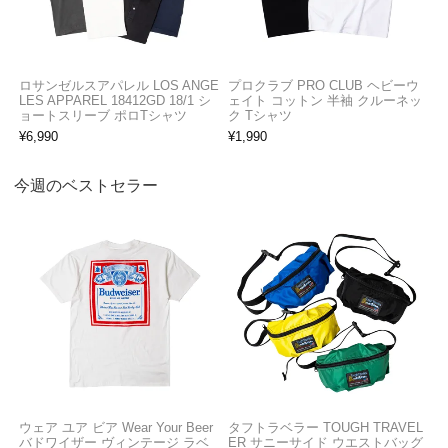
ロサンゼルスアパレル LOS ANGE
プロクラブ PRO CLUB ヘビーウ
LES APPAREL 18412GD 18/1 シ
ェイト コットン 半袖 クルーネッ
ョートスリーブ ポロTシャツ
ク Tシャツ
¥
6,990
¥
1,990
今週のベストセラー
ウェア ユア ビア Wear Your Beer
タフトラベラー TOUGH TRAVEL
バドワイザー ヴィンテージ ラベ
ER サニーサイド ウエストバッグ