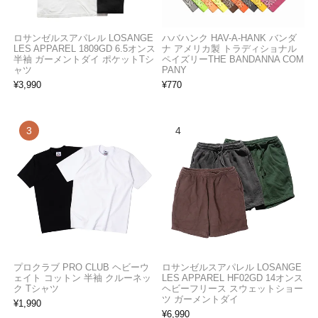
ロサンゼルスアパレル LOSANGE
ハバハンク HAV-A-HANK バンダ
LES APPAREL 1809GD 6.5オンス
ナ アメリカ製 トラディショナル
半袖 ガーメントダイ ポケットTシ
ペイズリーTHE BANDANNA COM
ャツ
PANY
¥
3,990
¥
770
プロクラブ PRO CLUB ヘビーウ
ロサンゼルスアパレル LOSANGE
ェイト コットン 半袖 クルーネッ
LES APPAREL HF02GD 14オンス
ク Tシャツ
ヘビーフリース スウェットショー
ツ ガーメントダイ
¥
1,990
¥
6,990