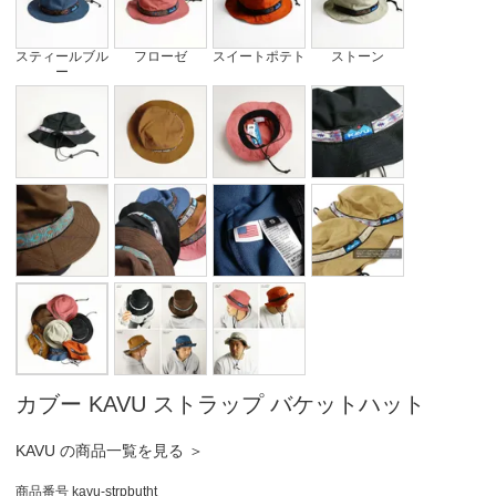
スティールブル
フローゼ
スイートポテト
ストーン
ー
カブー KAVU ストラップ バケットハット
KAVU の商品一覧を見る ＞
商品番号
kavu-strpbutht