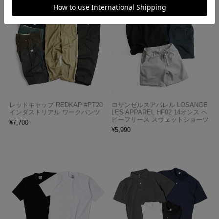
レッドキャップ REDKAP #PT20
ロサンゼルスアパレル LOSANGE
インダストリアル ワークパンツ
LES APPAREL HF02 14オンス ヘ
ビーフリース スウェットショーツ
¥
7,700
¥
5,990