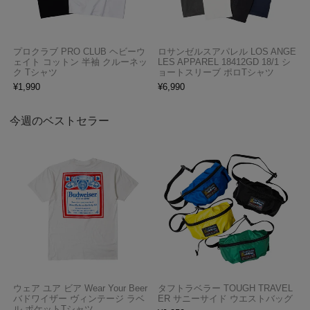
プロクラブ PRO CLUB ヘビーウ
ロサンゼルスアパレル LOS ANGE
ェイト コットン 半袖 クルーネッ
LES APPAREL 18412GD 18/1 シ
ク Tシャツ
ョートスリーブ ポロTシャツ
¥
1,990
¥
6,990
今週のベストセラー
ウェア ユア ビア Wear Your Beer
タフトラベラー TOUGH TRAVEL
バドワイザー ヴィンテージ ラベ
ER サニーサイド ウエストバッグ
ル ポケットTシャツ