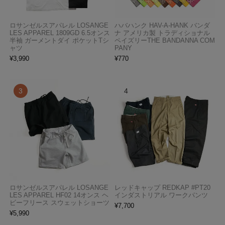
ロサンゼルスアパレル LOSANGE
ハバハンク HAV-A-HANK バンダ
LES APPAREL 1809GD 6.5オンス
ナ アメリカ製 トラディショナル
半袖 ガーメントダイ ポケットTシ
ペイズリーTHE BANDANNA COM
ャツ
PANY
¥
3,990
¥
770
ロサンゼルスアパレル LOSANGE
レッドキャップ REDKAP #PT20
LES APPAREL HF02 14オンス ヘ
インダストリアル ワークパンツ
ビーフリース スウェットショーツ
¥
7,700
¥
5,990