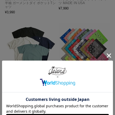
半袖 ガーメントダイ ポケットTシ
ツ MADE IN USA
ャツ
¥
7,990
¥
3,990
ロサンゼルスアパレル LOSANGE
ハバハンク HAV-A-HANK バンダ
LES APPAREL 1203GD 8.5オンス
ナ アメリカ製 トラディショナル
半袖 バインディング ガーメント
ペイズリーTHE BANDANNA COM
ダイ Tシャツ
PANY
¥
4,990
¥
770