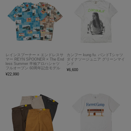
レインスプーナー × エンドレスサ
カンフー kung fu. バンドTシャツ
マー REYN SPOONER × The End
ダイナソージュニア グリーンマイ
less Summer 半袖アロハシャツ
ンド
フルオープン 60周年記念モデル
¥
6,600
¥
22,990