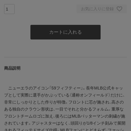
お気に入りに登録
カートに入れる
商品説明
ニューエラのアイコン「59フィフティー」。長年MLB公式キャッ
プとして実際に選手がかぶっている（通称オンフィールド）だけに、
非常にしっかりとした作りが特徴。フロントに芯が施され、高さの
ある独自のクラウン形状は、一目でそれと分かるフォルム。重厚な
フロントチームロゴに加え、後ろにはMLBバッターマンの刺繍が施
されています。アジャスターはなく、頭回りが1/8インチ刻みで展開
されるフィッテドサイズ仕様。MLBファンにとどまらず、ファッシ