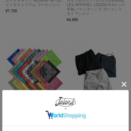
レッドキャップ REDKAP #PT20
ロサンゼルスアパレル LOSANGE
インダストリアル ワークパンツ
LES APPAREL 1203GD 8.5オンス
半袖 バインディング ガーメント
¥
7,700
ダイ Tシャツ
¥
4,990
ハバハンク HAV-A-HANK バンダ
ロサンゼルスアパレル LOSANGE
ナ アメリカ製 トラディショナル
LES APPAREL HF02 14オンス ヘ
ペイズリーTHE BANDANNA COM
ビーフリース スウェットショーツ
PANY
¥
5,990
¥
770