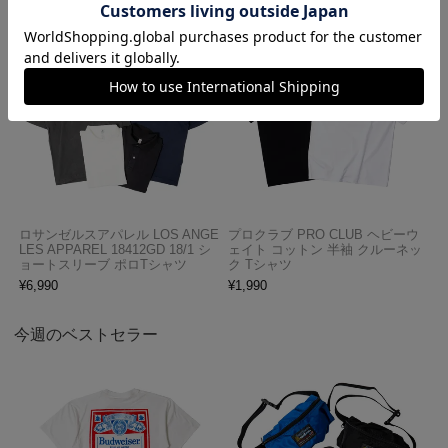
ロサンゼルスアパレル LOS ANGE
プロクラブ PRO CLUB ヘビーウ
LES APPAREL 18412GD 18/1 シ
ェイト コットン 半袖 クルーネッ
ョートスリーブ ポロTシャツ
ク Tシャツ
¥
6,990
¥
1,990
今週のベストセラー