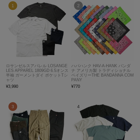
ロサンゼルスアパレル LOSANGE
ハバハンク HAV-A-HANK バンダ
LES APPAREL 1809GD 6.5オンス
ナ アメリカ製 トラディショナル
半袖 ガーメントダイ ポケットTシ
ペイズリーTHE BANDANNA COM
ャツ
PANY
¥
3,990
¥
770