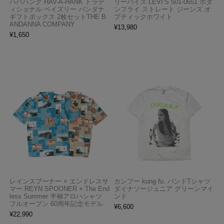
ハバハンク HAV-A-HANK トラデ
リーバイス LEVI’S 501-0651 ボタ
ィショナル ペイズリー バンダナ
ンフライ ストレート ジーンズ オ
ギフトボックス 2枚セットTHE B
プティックホワイト
ANDANNA COMPANY
¥
13,980
¥
1,650
レインスプーナー × エンドレスサ
カンフー kung fu. バンドTシャツ
マー REYN SPOONER × The End
ダイナソージュニア グリーンマイ
less Summer 半袖アロハシャツ
ンド
フルオープン 60周年記念モデル
¥
6,600
¥
22,990