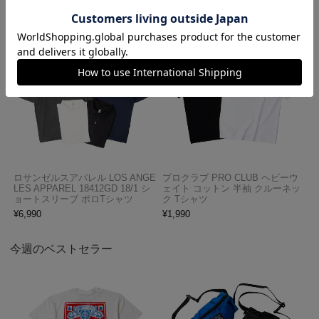
ロサンゼルスアパレル LOS ANGE
プロクラブ PRO CLUB ヘビーウ
LES APPAREL 18412GD 18/1 シ
ェイト コットン 半袖 クルーネッ
ョートスリーブ ポロTシャツ
ク Tシャツ
¥
6,990
¥
1,990
今週のベストセラー