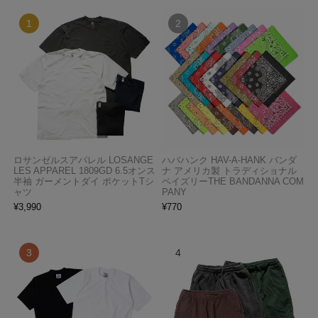
ロサンゼルスアパレル LOSANGE
ハバハンク HAV-A-HANK バンダ
LES APPAREL 1809GD 6.5オンス
ナ アメリカ製 トラディショナル
半袖 ガーメントダイ ポケットTシ
ペイズリーTHE BANDANNA COM
ャツ
PANY
¥
3,990
¥
770