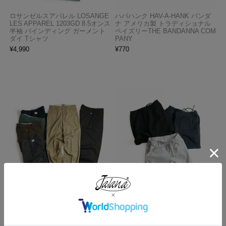
ロサンゼルスアパレル LOSANGE
ハバハンク HAV-A-HANK バンダ
LES APPAREL 1203GD 8.5オンス
ナ アメリカ製 トラディショナル
半袖 バインディング ガーメント
ペイズリーTHE BANDANNA COM
ダイ Tシャツ
PANY
¥
4,990
¥
770
レッドキャップ REDKAP #PT20
ロサンゼルスアパレル LOSANGE
インダストリアル ワークパンツ
LES APPAREL HF02 14オンス ヘ
ビーフリース スウェットショーツ
¥
7,700
¥
5,990