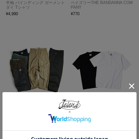
半袖 バインディング ガーメント
ペイズリーTHE BANDANNA COM
ダイ Tシャツ
PANY
¥
4,990
¥
770
レッドキャップ REDKAP #PT20
プロクラブ PRO CLUB ヘビーウ
インダストリアル ワークパンツ
ェイト コットン 半袖 クルーネッ
ク Tシャツ
¥
7,700
¥
1,990