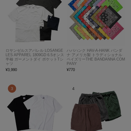
ロサンゼルスアパレル LOSANGE
ハバハンク HAV-A-HANK バンダ
LES APPAREL 1809GD 6.5オンス
ナ アメリカ製 トラディショナル
半袖 ガーメントダイ ポケットTシ
ペイズリーTHE BANDANNA COM
ャツ
PANY
¥
3,990
¥
770