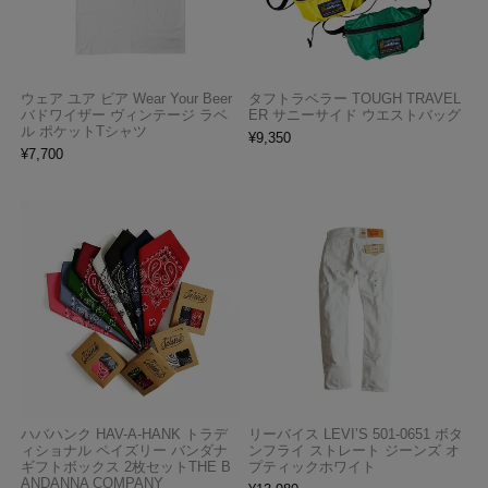
ウェア ユア ビア Wear Your Beer
タフトラベラー TOUGH TRAVEL
バドワイザー ヴィンテージ ラベ
ER サニーサイド ウエストバッグ
ル ポケットTシャツ
¥
9,350
¥
7,700
ハバハンク HAV-A-HANK トラデ
リーバイス LEVI’S 501-0651 ボタ
ィショナル ペイズリー バンダナ
ンフライ ストレート ジーンズ オ
ギフトボックス 2枚セットTHE B
プティックホワイト
ANDANNA COMPANY