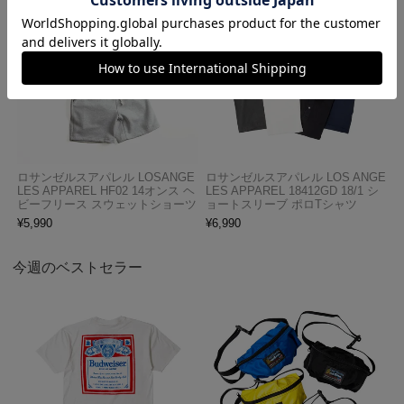
ロサンゼルスアパレル LOSANGE
ロサンゼルスアパレル LOS ANGE
LES APPAREL HF02 14オンス ヘ
LES APPAREL 18412GD 18/1 シ
ビーフリース スウェットショーツ
ョートスリーブ ポロTシャツ
¥
5,990
¥
6,990
今週のベストセラー