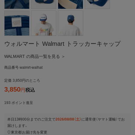
ウォルマート Walmart トラッカーキャップ
WALMART の商品一覧を見る ＞
商品番号
walmrt-walhat
定価
3,850
のところ
3,850
税込
193
ポイント進呈
本日
13時00分
までのご注文で
2026/08/08（土）
に
通常便（ヤマト運輸）
でお
届けします。
東京都
お届け先を変更