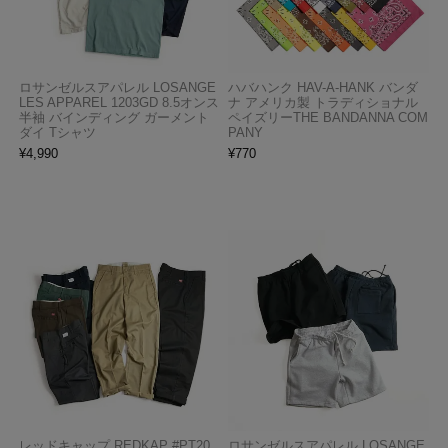
ロサンゼルスアパレル LOSANGE
ハバハンク HAV-A-HANK バンダ
LES APPAREL 1203GD 8.5オンス
ナ アメリカ製 トラディショナル
半袖 バインディング ガーメント
ペイズリーTHE BANDANNA COM
ダイ Tシャツ
PANY
¥
4,990
¥
770
レッドキャップ REDKAP #PT20
ロサンゼルスアパレル LOSANGE