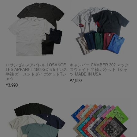
ロサンゼルスアパレル LOSANGE
キャンバー CAMBER 302 マック
LES APPAREL 1809GD 6.5オンス
スウェイト 半袖 ポケット Tシャ
半袖 ガーメントダイ ポケットTシ
ツ MADE IN USA
ャツ
¥
7,990
¥
3,990