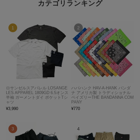
カテゴリランキング
ロサンゼルスアパレル LOSANGE
ハバハンク HAV-A-HANK バンダ
LES APPAREL 1809GD 6.5オンス
ナ アメリカ製 トラディショナル
半袖 ガーメントダイ ポケットTシ
ペイズリーTHE BANDANNA COM
ャツ
PANY
¥
3,990
¥
770