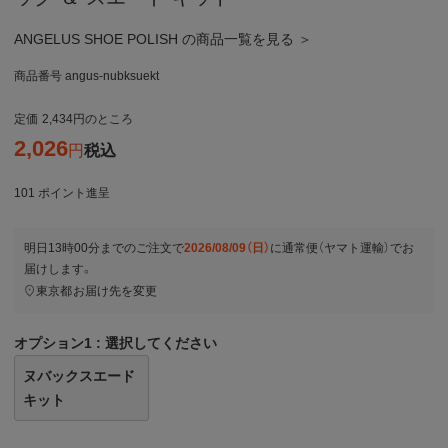
ANGELUS SHOE POLISH の商品一覧を見る ＞
商品番号
angus-nubksuekt
定価
2,434
のところ
2,026
税込
101
ポイント進呈
明日
13時00分
までのご注文で
2026/08/09（日）
に
通常便（ヤマト運輸）
でお
届けします。
東京都
お届け先を変更
オプション1
選択してください
ヌバックスエード
キット