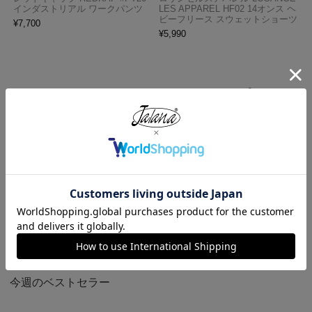
インダストリアル ワークパンツ
LES APPAREL HF02 14オンス ヘ
ビーフリース スウェットショーツ
¥
7,700
¥
5,990
プロクラブ PRO CLUB ヘビーウ
ロサンゼルスアパレル LOS ANGE
ェイト コットン 半袖 クルーネッ
LES APPAREL 18412GD 18/1 シ
ク Tシャツ
ョートスリーブ ポロTシャツ
¥
1,990
¥
6,990
今週のベストセラー