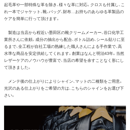
起毛革や一部特殊な革を除き、様々な革に対応。クロスも付属し、こ
れ一本でジャケット、靴、バッグ、財布…お持ちのあらゆる革製品の
ケアを簡単に行って頂けます。
製造は当店から程近い墨田区の靴クリームメーカー、谷口化学工
業所さんに依頼。成分の抽出から配合、ボトル詰め、シール貼りに至
るまで、全工程が自社工場の熟練した職人さんによる手作業で、高
水準な商品を安定供給してくれます。創業はなんと明治43年。当然
レザーケアのノウハウが豊富で、当店の希望を余すことなく形にし
て頂きました。
メンテ後の仕上がりによりシャイン、マットの二種類をご用意。
光沢のある仕上がりをご希望の方は、こちらのシャインをお選び下
さい。