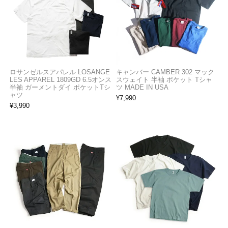
ロサンゼルスアパレル LOSANGE
キャンバー CAMBER 302 マック
LES APPAREL 1809GD 6.5オンス
スウェイト 半袖 ポケット Tシャ
半袖 ガーメントダイ ポケットTシ
ツ MADE IN USA
ャツ
¥
7,990
¥
3,990