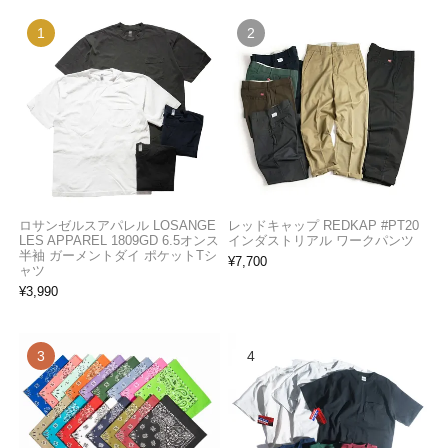
ロサンゼルスアパレル LOSANGE
レッドキャップ REDKAP #PT20
LES APPAREL 1809GD 6.5オンス
インダストリアル ワークパンツ
半袖 ガーメントダイ ポケットTシ
¥
7,700
ャツ
¥
3,990