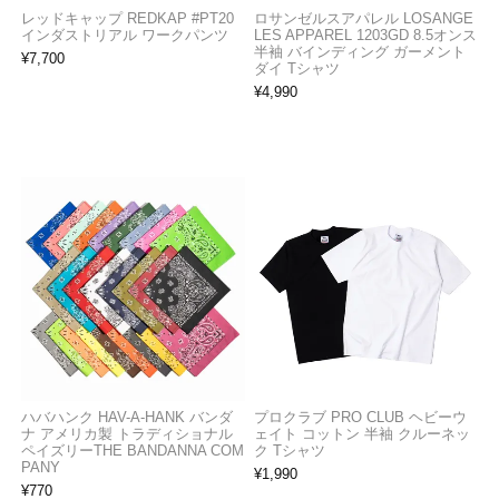
レッドキャップ REDKAP #PT20
ロサンゼルスアパレル LOSANGE
インダストリアル ワークパンツ
LES APPAREL 1203GD 8.5オンス
半袖 バインディング ガーメント
¥
7,700
ダイ Tシャツ
¥
4,990
ハバハンク HAV-A-HANK バンダ
プロクラブ PRO CLUB ヘビーウ
ナ アメリカ製 トラディショナル
ェイト コットン 半袖 クルーネッ
ペイズリーTHE BANDANNA COM
ク Tシャツ
PANY
¥
1,990
¥
770