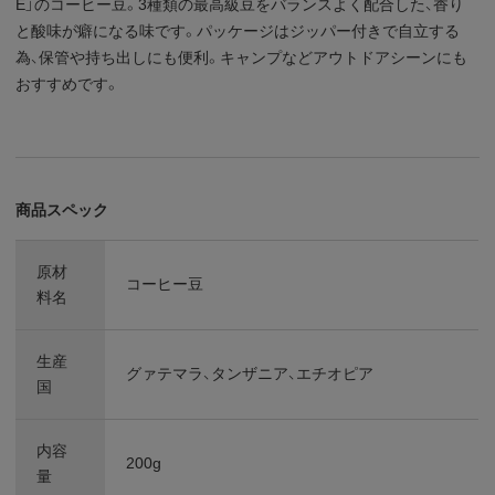
E」のコーヒー豆。3種類の最高級豆をバランスよく配合した、香り
と酸味が癖になる味です。パッケージはジッパー付きで自立する
為、保管や持ち出しにも便利。キャンプなどアウトドアシーンにも
おすすめです。
商品スペック
原材
コーヒー豆
料名
生産
グァテマラ、タンザニア、エチオピア
国
内容
200g
量