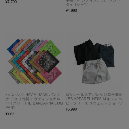
半袖 バインディング ガーメント
¥
7,700
ダイ Tシャツ
¥
4,990
ハバハンク HAV-A-HANK バンダ
ロサンゼルスアパレル LOSANGE
ナ アメリカ製 トラディショナル
LES APPAREL HF02 14オンス ヘ
ペイズリーTHE BANDANNA COM
ビーフリース スウェットショーツ
PANY
¥
5,990
¥
770