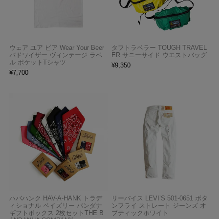
ウェア ユア ビア Wear Your Beer
タフトラベラー TOUGH TRAVEL
バドワイザー ヴィンテージ ラベ
ER サニーサイド ウエストバッグ
ル ポケットTシャツ
¥
9,350
¥
7,700
ハバハンク HAV-A-HANK トラデ
リーバイス LEVI’S 501-0651 ボタ
ィショナル ペイズリー バンダナ
ンフライ ストレート ジーンズ オ
ギフトボックス 2枚セットTHE B
プティックホワイト