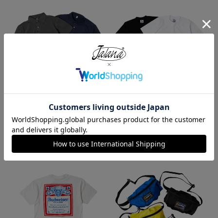
ロサンゼルスアパレル LOS ANGE
プロクラブ PRO CLUB ヘビーウ
LES APPAREL 18412GD 18/1 シ
ェイト コットン 半袖 クルーネッ
ョートスリーブ ポロTシャツ
ク Tシャツ
¥
6,990
¥
1,990
今週のベストセラー