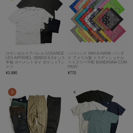
ロサンゼルスアパレル LOSANGE
ハバハンク HAV-A-HANK バンダ
LES APPAREL 1809GD 6.5オンス
ナ アメリカ製 トラディショナル
半袖 ガーメントダイ ポケットTシ
ペイズリーTHE BANDANNA COM
ャツ
PANY
¥
3,990
¥
770