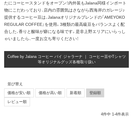
たにコーヒースタンドをオープン！内外装もJalana同様インポート
物にこだわっており、店内の雰囲気はさながら西海岸のガレージ♪
提供するコーヒー豆は、Jalanaオリジナルブレンドの「AMEYOKO
REGULAR COFFEE」を使用。3種類の最高級豆をバランスよく配
合した、香りと酸味が癖になる味です。是非上野エリアにいらっし
ゃいましたら、一度お立ち寄りください！
Coffee by Jalana コーヒー バイ ジャラーナ ｜ コーヒー豆やTシャツ
等オリジナルグッズ各種取り扱い
並び替え
価格が安い順
価格が高い順
新着順
登録順
レビュー順
4
件中
1
-
4
件表示