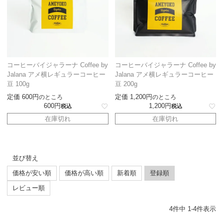
コーヒーバイジャラーナ Coffee by
コーヒーバイジャラーナ Coffee by
Jalana アメ横レギュラーコーヒー
Jalana アメ横レギュラーコーヒー
豆 100g
豆 200g
定価
600
定価
1,200
のところ
のところ
600
1,200
税込
税込
在庫切れ
在庫切れ
並び替え
価格が安い順
価格が高い順
新着順
登録順
レビュー順
4
件中
1
-
4
件表示