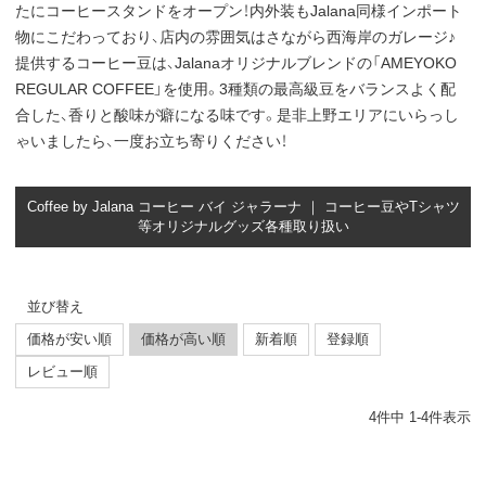
たにコーヒースタンドをオープン！内外装もJalana同様インポート
物にこだわっており、店内の雰囲気はさながら西海岸のガレージ♪
提供するコーヒー豆は、Jalanaオリジナルブレンドの「AMEYOKO
REGULAR COFFEE」を使用。3種類の最高級豆をバランスよく配
合した、香りと酸味が癖になる味です。是非上野エリアにいらっし
ゃいましたら、一度お立ち寄りください！
Coffee by Jalana コーヒー バイ ジャラーナ ｜ コーヒー豆やTシャツ
等オリジナルグッズ各種取り扱い
並び替え
価格が安い順
価格が高い順
新着順
登録順
レビュー順
4
件中
1
-
4
件表示