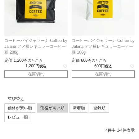
コーヒーバイジャラーナ Coffee by
コーヒーバイジャラーナ Coffee by
Jalana アメ横レギュラーコーヒー
Jalana アメ横レギュラーコーヒー
豆 200g
豆 100g
定価
1,200
定価
600
のところ
のところ
1,200
600
税込
税込
在庫切れ
在庫切れ
並び替え
価格が安い順
価格が高い順
新着順
登録順
レビュー順
4
件中
1
-
4
件表示