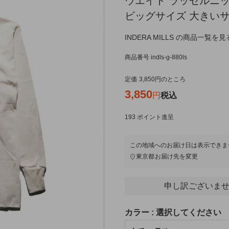
ウエイト ラッセルニッ
ビッグサイズ 大きい
INDERA MILLS の商品一覧を見
商品番号
indls-g-880ls
定価
3,850
のところ
3,850
税込
193
ポイント進呈
この地域へのお届け日は表示できま
東京都
お届け先を変更
申し訳ございませ
カラー
選択してください