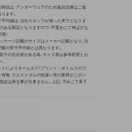
の商品は、アンダーウェアのため返品交換はご遠
おります。
寸平均値は、当社スタッフが測った実寸となりま
性のある製品となりますので、平置きにて伸ばさな
測）
パッケージ記載のサイズはメーカー記載となり、当
記載の実寸平均値とは異なります。
、若干の左右差がある為、サイズ表は参考程度とお
い。
ットによりネームタグ（プリント）、ボトムスのゴ
ン有無、ウエストゴムの色違い等の差異がござい
ご指定は承る事が出来ません。上記、予めご了承下