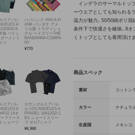
インデラのサーマルトップ8
ーウエアとしても知られる
ルスアパレ
ハバハンク HAV-A-H
温力が魅力。50/50綿ポリ
NGELES A
ANK バンダナ アメ
条件下で快適さを確保。8オ
1203GD 8.
リカ製 トラディショ
半袖 バイン
ナル ペイズリーTHE
くトップとしても着用頂け
 ガーメント
BANDANNA COMPA
ャツ
NY
¥
770
商品スペック
素材
コットン 
ルスアパレ
ロサンゼルスアパレ
カラー
ナチュラ
NGELES A
ル LOS ANGELES A
HF02 14オ
PPAREL 18412GD 1
ビーフリース
8/1 ショートスリー
トショーツ
ブ ポロTシャツ
生産国
メキシコ
¥
6,990