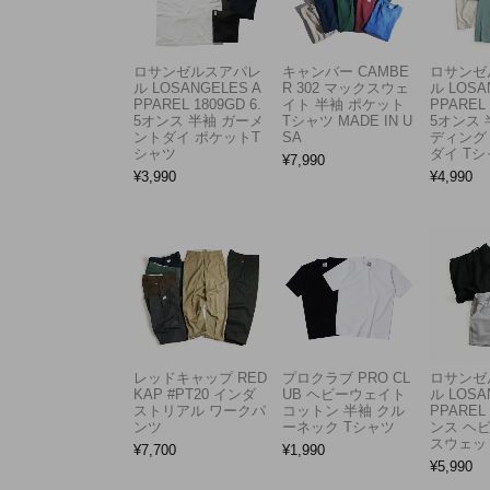
ロサンゼルスアパレ
キャンバー CAMBE
ロサンゼ
ル LOSANGELES A
R 302 マックスウェ
ル LOSA
PPAREL 1809GD 6.
イト 半袖 ポケット
PPAREL 
5オンス 半袖 ガーメ
Tシャツ MADE IN U
5オンス 
ントダイ ポケットT
SA
ディング
シャツ
ダイ Tシ
¥
7,990
¥
3,990
¥
4,990
レッドキャップ RED
プロクラブ PRO CL
ロサンゼ
KAP #PT20 インダ
UB ヘビーウェイト
ル LOSA
ストリアル ワークパ
コットン 半袖 クル
PPAREL 
ンツ
ーネック Tシャツ
ンス ヘ
スウェッ
¥
7,700
¥
1,990
¥
5,990