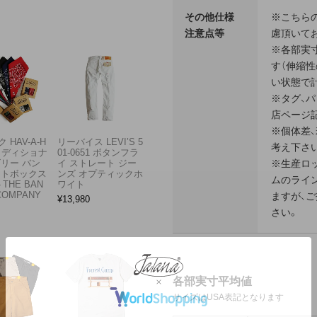
その他仕様
※こちら
注意点等
慮頂いて
※各部実
す（伸縮
い状態で計
※タグ、
店ページ
※個体差
 HAV-A-H
リーバイス LEVI’S 5
考え下さ
トラディショナ
01-0651 ボタンフラ
※生産ロ
ズリー バン
イ ストレート ジー
フトボックス
ンズ オプティックホ
ムのライ
THE BAN
ワイト
COMPANY
ますが、
¥
13,980
さい。
各部実寸平均値
サイズはUSA表記となります