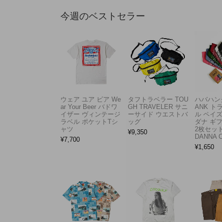
今週のベストセラー
ウェア ユア ビア We
タフトラベラー TOU
ハバハンク
ar Your Beer バドワ
GH TRAVELER サニ
ANK 
イザー ヴィンテージ
ーサイド ウエストバ
ル ペイ
ラベル ポケットTシ
ッグ
ダナ ギ
ャツ
2枚セット
¥
9,350
DANNA 
¥
7,700
¥
1,650