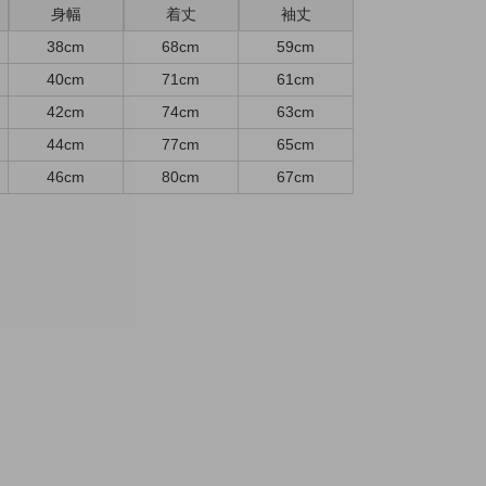
身幅
着丈
袖丈
38cm
68cm
59cm
40cm
71cm
61cm
42cm
74cm
63cm
44cm
77cm
65cm
46cm
80cm
67cm