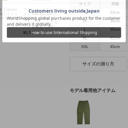
サイズ
肩幅
Carhartt
アメリカンクラシッ
S
33cm
スドフィッ
クス AMERICAN CL
ンバスワーク
ASSICS ムービーT
M
36cm
シャツ フォレストガ
ンプ ロゴ＆ベンチ
L
39cm
¥
5,747
XL
42cm
XXL
45cm
サイズの測り方
モデル着用他アイテム