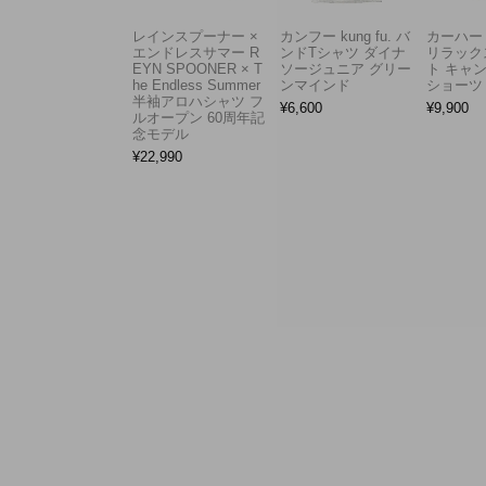
レインスプーナー ×
カンフー kung fu. バ
カーハート 
エンドレスサマー R
ンドTシャツ ダイナ
リラック
EYN SPOONER × T
ソージュニア グリー
ト キャ
he Endless Summer
ンマインド
ショーツ
半袖アロハシャツ フ
¥
6,600
¥
9,900
ルオープン 60周年記
念モデル
¥
22,990