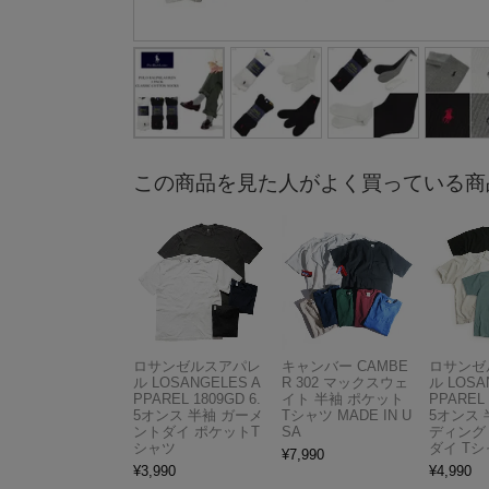
この商品を見た人がよく買っている商
ロサンゼルスアパレ
キャンバー CAMBE
ロサンゼ
ル LOSANGELES A
R 302 マックスウェ
ル LOSA
PPAREL 1809GD 6.
イト 半袖 ポケット
PPAREL 
5オンス 半袖 ガーメ
Tシャツ MADE IN U
5オンス 
ントダイ ポケットT
SA
ディング
シャツ
ダイ Tシ
¥
7,990
¥
3,990
¥
4,990