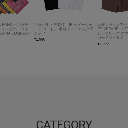
A-HANK バンダナ
プロクラブ PRO CLUB ヘビーウェ
ロサンゼルスアパレ
ディショナル ペイ
イト コットン 半袖 クルーネック T
ES APPAREL H
ANNA COMPANY
シャツ
ビーフリース ス
ガーメントダイ
¥
1,990
¥
6,990
CATEGORY