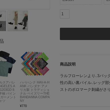
品
商品説明
ラルフローレンより、3パッ
性の高い裏パイル、レッグ部
ルスアパレ
ハバハンク HAV-A-H
NGELES A
ANK バンダナ アメ
ストのポロマーク刺繍がさ
1203GD 8.
リカ製 トラディショ
半袖 バイン
ナル ペイズリーTHE
 ガーメント
BANDANNA COMPA
ャツ
NY
¥
770