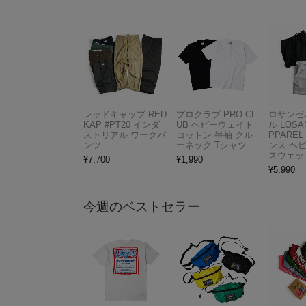
レッドキャップ RED
プロクラブ PRO CL
ロサンゼ
KAP #PT20 インダ
UB ヘビーウェイト
ル LOSA
ストリアル ワークパ
コットン 半袖 クル
PPAREL 
ンツ
ーネック Tシャツ
ンス ヘ
スウェッ
¥
7,700
¥
1,990
¥
5,990
今週のベストセラー