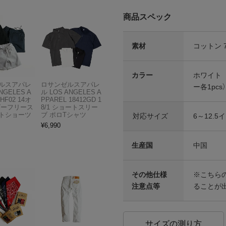
商品スペック
素材
コットン 
カラー
ホワイト
ルスアパレ
ロサンゼルスアパレ
ー各1pcs）
NGELES A
ル LOS ANGELES A
HF02 14オ
PPAREL 18412GD 1
ビーフリース
8/1 ショートスリー
トショーツ
ブ ポロTシャツ
対応サイズ
6～12.5イ
¥
6,990
生産国
中国
その他仕様
※こちら
注意点等
ることが
サイズの測り方