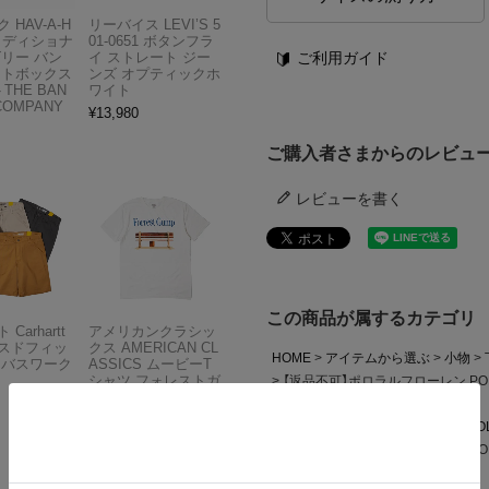
 HAV-A-H
リーバイス LEVI’S 5
トラディショナ
01-0651 ボタンフラ
ご利用ガイド
ズリー バン
イ ストレート ジー
フトボックス
ンズ オプティックホ
THE BAN
ワイト
COMPANY
¥
13,980
ご購入者さまからのレビュ
レビューを書く
この商品が属するカテゴリ
Carhartt
アメリカンクラシッ
スドフィッ
クス AMERICAN CL
HOME
アイテムから選ぶ
小物
ンバスワーク
ASSICS ムービーT
シャツ フォレストガ
【返品不可】ポロラルフローレン POL
ンプ ロゴ＆ベンチ
ツ ソックス
¥
5,747
HOME
ブランドから選ぶ
P
PO
【返品不可】ポロラルフローレン POL
ツ ソックス