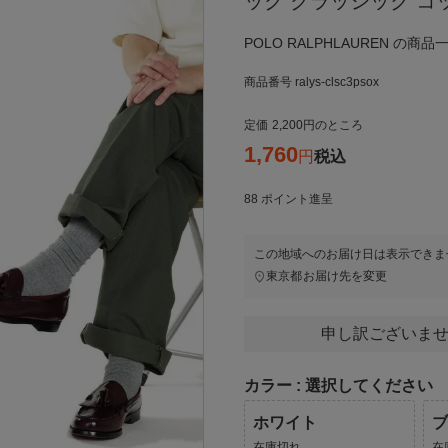
ック クラッシック コ
POLO RALPHLAUREN の商
商品番号
ralys-clsc3psox
定価
2,200
のところ
1,760
税込
88
ポイント進呈
この地域へのお届け日は表示できま
東京都
お届け先を変更
申し訳ございませ
カラー
選択してください
ホワイト
在庫切れ
在