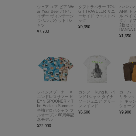
ウェア ユア ビア We
タフトラベラー TOU
ハバハンク
ar Your Beer バドワ
GH TRAVELER サニ
ANK 
イザー ヴィンテージ
ーサイド ウエストバ
ル ペイ
ラベル ポケットTシ
ッグ
ダナ ギ
ャツ
2枚セット
¥
9,350
DANNA 
¥
7,700
¥
1,650
レインスプーナー ×
カンフー kung fu. バ
カーハート 
エンドレスサマー R
ンドTシャツ ダイナ
リラック
EYN SPOONER × T
ソージュニア グリー
ト キャ
he Endless Summer
ンマインド
ショーツ
半袖アロハシャツ フ
¥
6,600
¥
9,900
ルオープン 60周年記
念モデル
¥
22,990