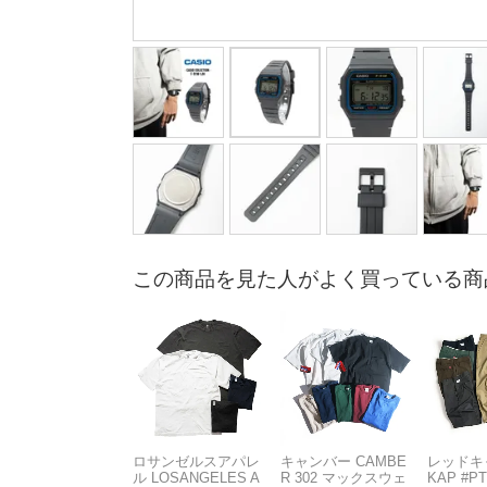
この商品を見た人がよく買っている商
ロサンゼルスアパレ
キャンバー CAMBE
レッドキ
ル LOSANGELES A
R 302 マックスウェ
KAP #P