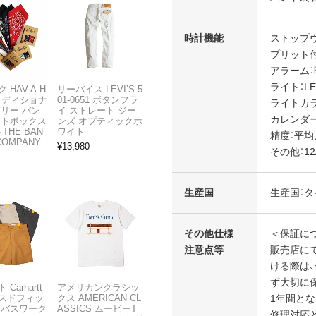
時計機能
ストップウ
プリット付
アラーム：
ライト：L
 HAV-A-H
リーバイス LEVI’S 5
トラディショナ
01-0651 ボタンフラ
ライトカラ
ズリー バン
イ ストレート ジー
カレンダ
フトボックス
ンズ オプティックホ
THE BAN
ワイト
精度：平均
COMPANY
¥
13,980
その他：1
生産国
生産国：タ
その他仕様
＜保証につ
注意点等
販売店に
ける際は
ず大切に
Carhartt
アメリカンクラシッ
1年間と
スドフィッ
クス AMERICAN CL
ンバスワーク
ASSICS ムービーT
修理対応