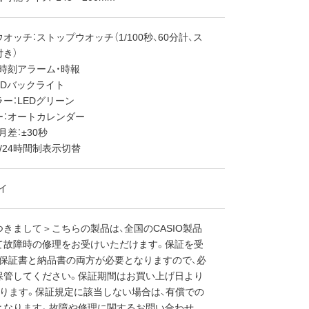
オッチ：ストップウオッチ（1/100秒、60分計、ス
き）
時刻アラーム・時報
EDバックライト
ー：LEDグリーン
ー：オートカレンダー
月差：±30秒
2/24時間制表示切替
イ
きまして＞こちらの製品は、全国のCASIO製品
て故障時の修理をお受けいただけます。保証を受
、保証書と納品書の両方が必要となりますので、必
保管してください。保証期間はお買い上げ日より
なります。保証規定に該当しない場合は、有償での
となります。故障や修理に関するお問い合わせ