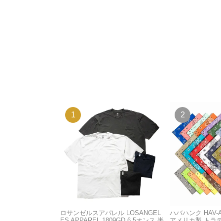
ロサンゼルスアパレル LOSANGEL
ハバハンク HAV-
ES APPAREL 1809GD 6.5オンス 半
アメリカ製 トラ