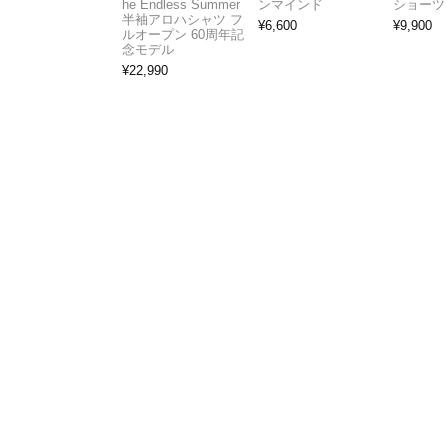
he Endless Summer
ンマインド
ショーツ
半袖アロハシャツ フ
¥
6,600
¥
9,900
ルオープン 60周年記
念モデル
¥
22,990