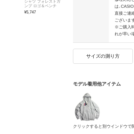
シャツ フォレストガ
ンプ ロゴ＆ベンチ
は、CAS
¥
5,747
直接ご連
ございます
※ご購入
れが早い
サイズの測り方
モデル着用他アイテム
クリックすると別ウインドウで