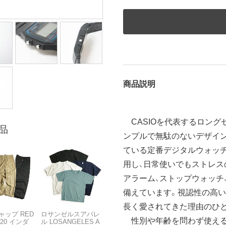
商品説明
CASIOを代表するロングセラ
品
ンプルで無駄のないデザイ
ている定番デジタルウォッ
用し、日常使いでもストレス
アラーム、ストップウォッチ
備えています。視認性の高い
長く愛されてきた理由のひ
ャップ RED
ロサンゼルスアパレ
性別や年齢を問わず使える
T20 インダ
ル LOSANGELES A