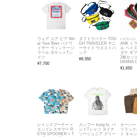
ウェア ユア ビア We
タフトラベラー TOU
ハバハンク
ar Your Beer バドワ
GH TRAVELER サニ
ANK 
イザー ヴィンテージ
ーサイド ウエストバ
ル ペイ
ラベル ポケットTシ
ッグ
ダナ ギ
ャツ
2枚セット
¥
9,350
DANNA 
¥
7,700
¥
1,650
レインスプーナー ×
カンフー kung fu. バ
カーハート 
エンドレスサマー R
ンドTシャツ ダイナ
リラック
EYN SPOONER × T
ソージュニア グリー
ト キャ