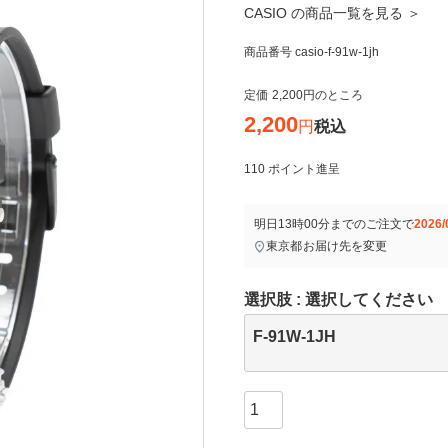
CASIO の商品一覧を見る ＞
商品番号
casio-f-91w-1jh
定価
2,200
のところ
2,200
税込
110
ポイント進呈
明日
13時00分
までのご注文で
2026/
東京都
お届け先を変更
選択肢
選択してください
F-91W-1JH