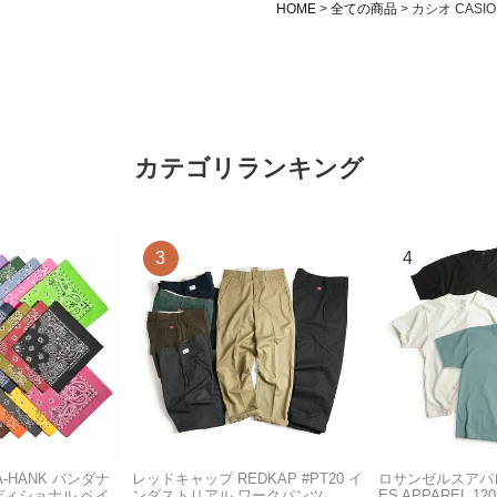
HOME
全ての商品
カシオ CASIO 
カテゴリランキング
A-HANK バンダナ
レッドキャップ REDKAP #PT20 イ
ロサンゼルスアパレ
ディショナル ペイ
ンダストリアル ワークパンツ
ES APPAREL 12