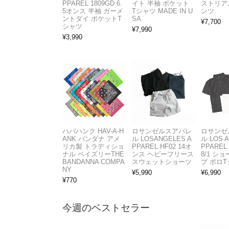
PPAREL 1809GD 6.
イト 半袖 ポケット
ストリア
5オンス 半袖 ガーメ
Tシャツ MADE IN U
ンツ
ントダイ ポケットT
SA
¥
7,700
シャツ
¥
7,990
¥
3,990
ハバハンク HAV-A-H
ロサンゼルスアパレ
ロサンゼ
ANK バンダナ アメ
ル LOSANGELES A
ル LOS 
リカ製 トラディショ
PPAREL HF02 14オ
PPAREL 
ナル ペイズリーTHE
ンス ヘビーフリース
8/1 シ
BANDANNA COMPA
スウェットショーツ
ブ ポロ
NY
¥
5,990
¥
6,990
¥
770
今週のベストセラー