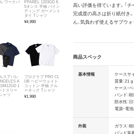
ル ワークパ
PPAREL 1203GD 8.
高い評価を得ています。「チ
5オンス 半袖 バイン
ディング ガーメント
完成度の高さは折り紙付き
ダイ Tシャツ
ん、気負わず使えるサブウォ
¥
4,990
商品スペック
基本情報
ケースサイズ（
ルスアパレ
プロクラブ PRO CL
質量：21 g
ANGELES A
UB ヘビーウェイト
18412GD 1
コットン 半袖 クル
ケース・ベ
ョートスリー
ーネック Tシャツ
バンド：
Tシャツ
¥
1,990
防水性：
電源・電池
外装
ガラス：
バンド装着