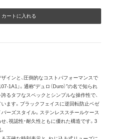
カートに入れる
ザインと、圧倒的なコストパフォーマンスで
107-1A1」。通称“デュロ（Duro）”の名で知られ
水を誇るタフなスペックとシンプルな操作性で、
ています。ブラックフェイスに逆回転防止ベゼ
イバーズスタイル。ステンレススチールケース
せ、視認性・耐久性ともに優れた構造です。3
載。
る正確な時刻表示と、ねじ込み式リューズに