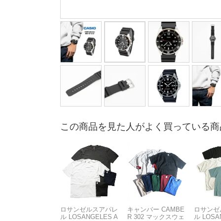
この商品を見た人がよく買っている商
ロサンゼルスアパレ
キャンバー CAMBE
ロサンゼ
ル LOSANGELES A
R 302 マックスウェ
ル LOSA