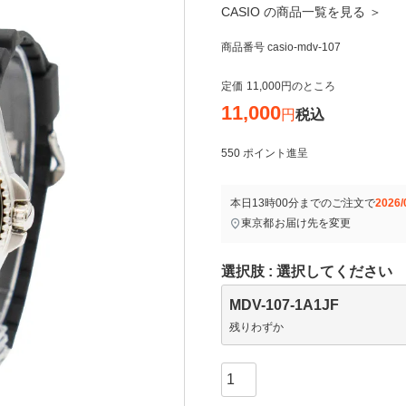
CASIO の商品一覧を見る ＞
商品番号
casio-mdv-107
定価
11,000
のところ
11,000
税込
550
ポイント進呈
本日
13時00分
までのご注文で
2026/
東京都
お届け先を変更
選択肢
選択してください
MDV-107-1A1JF
残りわずか