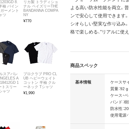
1203GD 8.
リカ製 トラディショ
半袖 バイン
ナル ペイズリーTHE
よる高い防水性能を両立。普
 ガーメント
BANDANNA COMPA
ャツ
NY
ンで安心して使用できます。
¥
770
シオらしい堅実な作り込み
格で楽しめる、“リアルに使
商品スペック
ルスアパレ
プロクラブ PRO CL
ANGELES A
UB ヘビーウェイト
基本情報
ケースサイズ（
18412GD 1
コットン 半袖 クル
ョートスリー
ーネック Tシャツ
質量：92 g
Tシャツ
¥
1,990
ケース・
バンド：
防水性：2
使用電源・