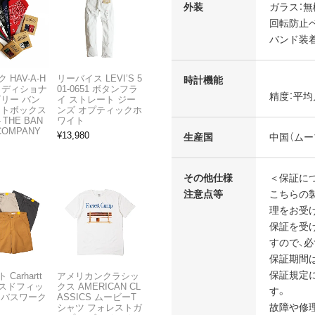
外装
ガラス：無
回転防止
バンド装着
 HAV-A-H
リーバイス LEVI’S 5
時計機能
トラディショナ
01-0651 ボタンフラ
精度：平均
ズリー バン
イ ストレート ジー
フトボックス
ンズ オプティックホ
THE BAN
ワイト
COMPANY
¥
13,980
生産国
中国（ムー
その他仕様
＜保証に
注意点等
こちらの製
理をお受
保証を受
すので、必
保証期間
保証規定
Carhartt
アメリカンクラシッ
スドフィッ
クス AMERICAN CL
す。
ンバスワーク
ASSICS ムービーT
故障や修理
シャツ フォレストガ