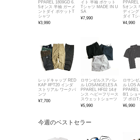
PPAREL 1809GD 6.
イト 半袖 ポケット
PPAREL 
5オンス 半袖 ガーメ
Tシャツ MADE IN U
5オンス 
ントダイ ポケットT
SA
ディング
シャツ
ダイ Tシ
¥
7,990
¥
3,990
¥
4,990
レッドキャップ RED
ロサンゼルスアパレ
ロサンゼ
KAP #PT20 インダ
ル LOSANGELES A
ル LOS 
ストリアル ワークパ
PPAREL HF02 14オ
PPAREL 
ンツ
ンス ヘビーフリース
8/1 シ
スウェットショーツ
ブ ポロ
¥
7,700
¥
5,990
¥
6,990
今週のベストセラー