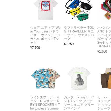
ウェア ユア ビア We
タフトラベラー TOU
ハバハンク
ar Your Beer バドワ
GH TRAVELER サニ
ANK 
イザー ヴィンテージ
ーサイド ウエストバ
ル ペイ
ラベル ポケットTシ
ッグ
ダナ ギ
ャツ
2枚セット
¥
9,350
DANNA 
¥
7,700
¥
1,650
レインスプーナー ×
カンフー kung fu. バ
カーハート 
エンドレスサマー R
ンドTシャツ ダイナ
リラック
EYN SPOONER × T
ソージュニア グリー
ト キャ
he Endless Summer
ンマインド
ショーツ