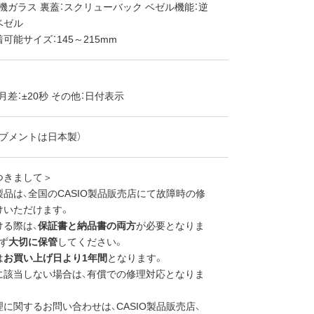
機ガラス 裏蓋：スクリューバック ベゼル機能：逆
ベゼル
可能サイズ：145～215mm
月差：±20秒 その他：日付表示
ブメントは日本製）
つきまして＞
品は、全国のCASIO製品販売店にて故障時の修
けいただけます。
ける際は、
保証書と納品書の両方
が必要となりま
ず
大切に保管
してください。
は
お買い上げ日より1年間
となります。
に該当しない場合は、有償での修理対応となりま
に関するお問い合わせは、CASIO製品販売店、