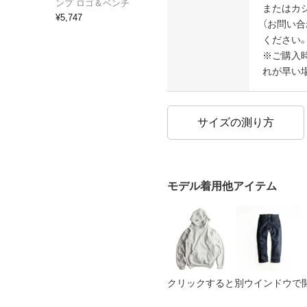
ンプ ロゴ＆ベンチ
またはカ
¥
5,747
（お問い
ください。
※ご購入
れが早い
サイズの測り方
モデル着用他アイテム
クリックすると別ウインドウで