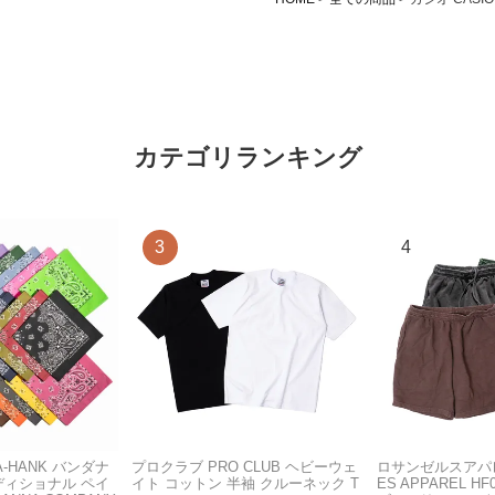
カテゴリランキング
A-HANK バンダナ
プロクラブ PRO CLUB ヘビーウェ
ロサンゼルスアパレ
ディショナル ペイ
イト コットン 半袖 クルーネック T
ES APPAREL H