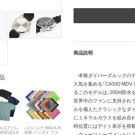
商品説明
本格ダイバーズルックのデ
品
人気を集める「CASIO MDV-
るこのモデルは、200m防
世界中のファンに支持され
ルを備えたクラシックなダ
にミネラルガラスを組み合わ
時位置にはデイト表示を搭
ルスアパレ
ハバハンク HAV-A-H
NGELES A
ANK バンダナ アメ
クォーツムーブメントによ