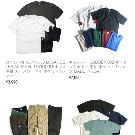
ロサンゼルスアパレル LOSANGE
キャンバー CAMBER 302 マック
LES APPAREL 1809GD 6.5オンス
スウェイト 半袖 ポケット Tシャ
半袖 ガーメントダイ ポケットTシ
ツ MADE IN USA
ャツ
¥
7,990
¥
3,990