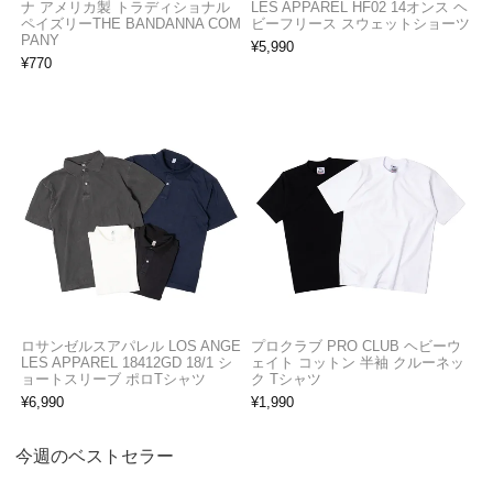
ナ アメリカ製 トラディショナル
LES APPAREL HF02 14オンス ヘ
ペイズリーTHE BANDANNA COM
ビーフリース スウェットショーツ
PANY
¥
5,990
¥
770
ロサンゼルスアパレル LOS ANGE
プロクラブ PRO CLUB ヘビーウ
LES APPAREL 18412GD 18/1 シ
ェイト コットン 半袖 クルーネッ
ョートスリーブ ポロTシャツ
ク Tシャツ
¥
6,990
¥
1,990
今週のベストセラー