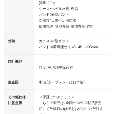
質量：20 g
ケース・ベゼル材質：樹脂
バンド：樹脂バンド
防水性：日常生活用防水
使用電源・電池寿命：電池寿命：約3年
外装
ガラス：樹脂ガラス
バンド装着可能サイズ：145～205mm
時計機能
精度：平均月差：±20秒
生産国
中国（ムーブメントは日本製）
その他仕様
＜保証につきまして＞
注意点等
こちらの製品は、全国のCASIO製品販売
店にて故障時の修理をお受けいただけま