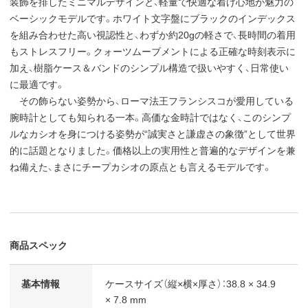
装飾を排したミニマルデザインと、軽量で快適な着け心地が魅力の
ベーシックモデルです。ホワイト文字盤にブラックのインデックス
を組み合わせた高い視認性と、わずか約20gの軽さで、長時間の着用
もストレスフリー。クォーツムーブメントによる正確な時刻表示に
加え、樹脂ケース＆バンドのシンプル構造で扱いやすく、日常使い
に最適です。
その飾らない姿勢から、ローマ法王フランシスコが愛用している
腕時計としても知られる一本。高価な金時計ではなく、このシンプ
ルなカシオを身につける姿勢が“誠実さと謙虚さの象徴”として世界
的に話題となりました。価格以上の実用性と普遍的なデザインを兼
ね備えた、まさにチープカシオの原点とも言えるモデルです。
商品スペック
基本情報
ケースサイズ（縦×横×厚さ）：38.8 × 34.9
× 7.8 mm