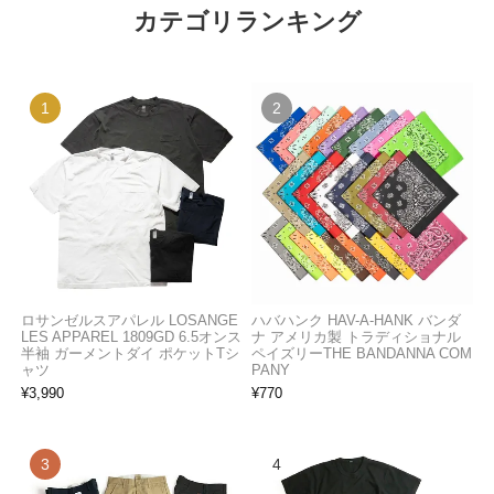
カテゴリランキング
ロサンゼルスアパレル LOSANGE
ハバハンク HAV-A-HANK バンダ
LES APPAREL 1809GD 6.5オンス
ナ アメリカ製 トラディショナル
半袖 ガーメントダイ ポケットTシ
ペイズリーTHE BANDANNA COM
ャツ
PANY
¥
3,990
¥
770