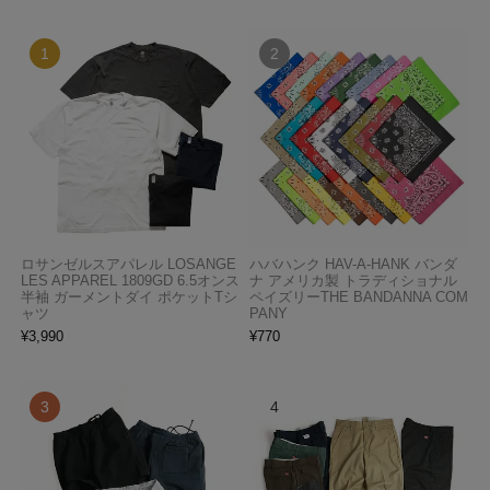
ロサンゼルスアパレル LOSANGE
ハバハンク HAV-A-HANK バンダ
LES APPAREL 1809GD 6.5オンス
ナ アメリカ製 トラディショナル
半袖 ガーメントダイ ポケットTシ
ペイズリーTHE BANDANNA COM
ャツ
PANY
¥
3,990
¥
770