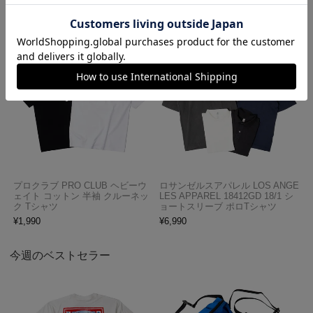
¥
5,990
プロクラブ PRO CLUB ヘビーウ
ロサンゼルスアパレル LOS ANGE
ェイト コットン 半袖 クルーネッ
LES APPAREL 18412GD 18/1 シ
ク Tシャツ
ョートスリーブ ポロTシャツ
¥
1,990
¥
6,990
今週のベストセラー