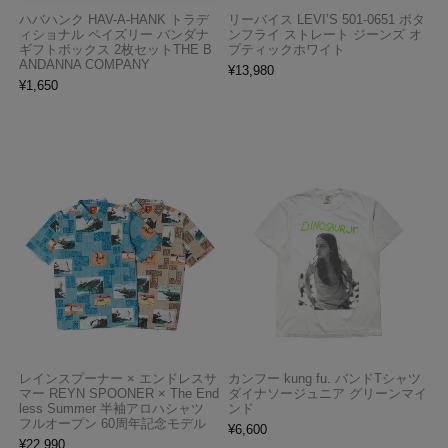
ハバハンク HAV-A-HANK トラデ
リーバイス LEVI’S 501-0651 ボタ
ィショナル ペイズリー バンダナ
ンフライ ストレート ジーンズ オ
ギフトボックス 2枚セットTHE B
プティックホワイト
ANDANNA COMPANY
¥
13,980
¥
1,650
レインスプーナー × エンドレスサ
カンフー kung fu. バンドTシャツ
マー REYN SPOONER × The End
ダイナソージュニア グリーンマイ
less Summer 半袖アロハシャツ
ンド
フルオープン 60周年記念モデル
¥
6,600
¥
22,990