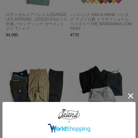
ロサンゼルスアパレル LOSANGE
ハバハンク HAV-A-HANK バンダ
LES APPAREL 1203GD 8.5オンス
ナ アメリカ製 トラディショナル
半袖 バインディング ガーメント
ペイズリーTHE BANDANNA COM
ダイ Tシャツ
PANY
¥
4,990
¥
770
レッドキャップ REDKAP #PT20
ロサンゼルスアパレル LOSANGE
インダストリアル ワークパンツ
LES APPAREL HF02 14オンス ヘ
ビーフリース スウェットショーツ
¥
7,700