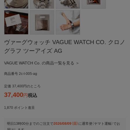
ヴァーグウォッチ VAGUE WATCH CO. クロノ
グラフ ツーアイズ AG
VAGUE WATCH Co. の商品一覧を見る ＞
商品番号
2c-l-005-ag
定価
37,400
のところ
37,400
税込
1,870
ポイント進呈
明日
13時00分
までのご注文で
2026/08/09（日）
に
通常便（ヤマト運輸）
でお
届けします。