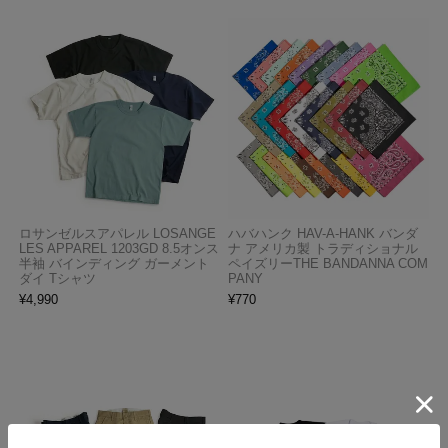
ロサンゼルスアパレル LOSANGE
ハバハンク HAV-A-HANK バンダ
LES APPAREL 1203GD 8.5オンス
ナ アメリカ製 トラディショナル
半袖 バインディング ガーメント
ペイズリーTHE BANDANNA COM
ダイ Tシャツ
PANY
¥
4,990
¥
770