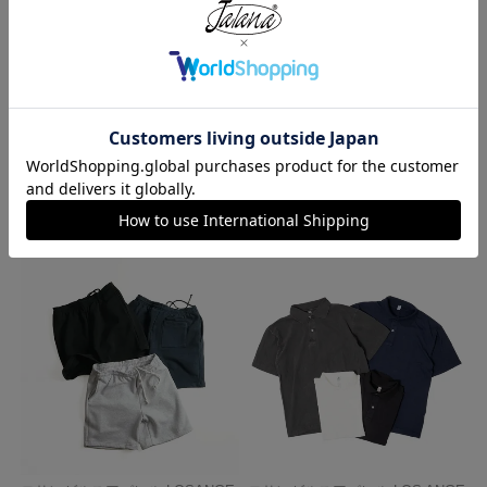
レッドキャップ REDKAP #PT20
プロクラブ PRO CLUB ヘビーウ
インダストリアル ワークパンツ
ェイト コットン 半袖 クルーネッ
ク Tシャツ
¥
7,700
¥
1,990