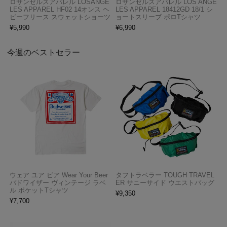
ロサンゼルスアパレル LOSANGE
ロサンゼルスアパレル LOS ANGE
LES APPAREL HF02 14オンス ヘ
LES APPAREL 18412GD 18/1 シ
ビーフリース スウェットショーツ
ョートスリーブ ポロTシャツ
¥
5,990
¥
6,990
今週のベストセラー
ウェア ユア ビア Wear Your Beer
タフトラベラー TOUGH TRAVEL
バドワイザー ヴィンテージ ラベ
ER サニーサイド ウエストバッグ
ル ポケットTシャツ
¥
9,350
¥
7,700