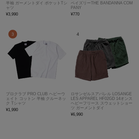
半袖 ガーメントダイ ポケットTシ
ペイズリーTHE BANDANNA COM
ャツ
PANY
¥
3,990
¥
770
プロクラブ PRO CLUB ヘビーウ
ロサンゼルスアパレル LOSANGE
ェイト コットン 半袖 クルーネッ
LES APPAREL HF02GD 14オンス
ク Tシャツ
ヘビーフリース スウェットショー
ツ ガーメントダイ
¥
1,990
¥
6,990