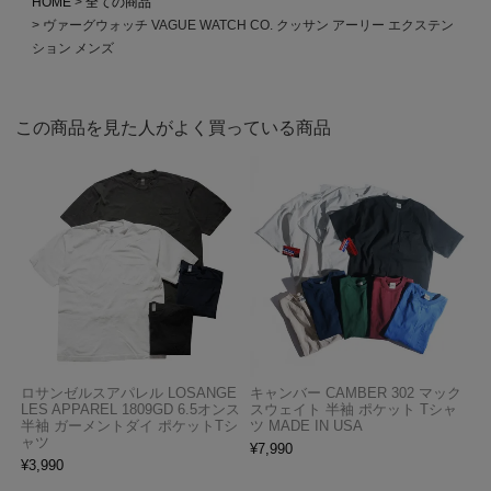
HOME
全ての商品
ヴァーグウォッチ VAGUE WATCH CO. クッサン アーリー エクステン
ション メンズ
この商品を見た人がよく買っている商品
ロサンゼルスアパレル LOSANGE
キャンバー CAMBER 302 マック
LES APPAREL 1809GD 6.5オンス
スウェイト 半袖 ポケット Tシャ
半袖 ガーメントダイ ポケットTシ
ツ MADE IN USA
ャツ
¥
7,990
¥
3,990