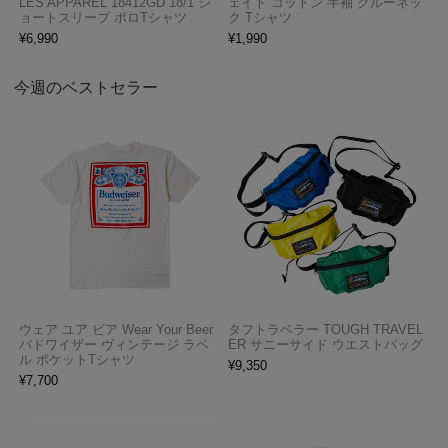
LES APPAREL 18412GD 18/1 シ
ェイト コットン 半袖 クルーネッ
ョートスリーブ ポロTシャツ
ク Tシャツ
¥
6,990
¥
1,990
今週のベストセラー
ウェア ユア ビア Wear Your Beer
タフトラベラー TOUGH TRAVEL
バドワイザー ヴィンテージ ラベ
ER サニーサイド ウエストバッグ
ル ポケットTシャツ
¥
9,350
¥
7,700