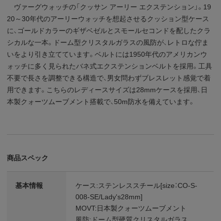
ヴァーグウォッチの「クッサン アーリー エクステンション」。19
20～30年代のアーリーウォッチを想起させるクッション型ケース
に、ゴールドカラーのギザベゼルとスモールセコンドを配したクラ
シカルな一本。ドーム型クリスタルガラスの風防が、レトロな佇ま
いをより引き立てています。ベルトには1950年代のアメリカンウ
ォッチに多く見られたバネ式エクステンションベルトを採用。工具
不要で長さを調整できる構造で、男女問わずブレスレット感覚で着
用できます。こちらのレディースサイズは28mmケースを採用、日
本製クォーツムーブメント搭載で、50m防水を備えています。
商品スペック
基本情報
ケース:ステンレススチール[size：CO-S-
008-SE/Lady's28mm]
MOVT:日本製クォーツムーブメント
風防:ドーム型硬質クリスタルガラス