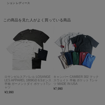
ション レディース
この商品を見た人がよく買っている商品
ロサンゼルスアパレル LOSANGE
キャンバー CAMBER 302 マック
LES APPAREL 1809GD 6.5オンス
スウェイト 半袖 ポケット Tシャ
半袖 ガーメントダイ ポケットTシ
ツ MADE IN USA
ャツ
¥
7,990
¥
3,990