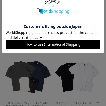
ハバハンク HAV-A-HANK バンダ
ロサンゼルスアパレル LOSANGE
ナ アメリカ製 トラディショナル
LES APPAREL HF02 14オンス ヘ
ペイズリーTHE BANDANNA COM
ビーフリース スウェットショーツ
PANY
¥
5,990
¥
770
ロサンゼルスアパレル LOS ANGE
プロクラブ PRO CLUB ヘビーウ