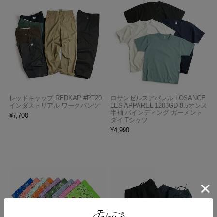
レッドキャップ REDKAP #PT20
ロサンゼルスアパレル LOSANGE
インダストリアル ワークパンツ
LES APPAREL 1203GD 8.5オンス
半袖 バインディング ガーメント
¥
7,700
ダイ Tシャツ
¥
4,990