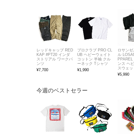
レッドキャップ RED
プロクラブ PRO CL
ロサンゼ
KAP #PT20 インダ
UB ヘビーウェイト
ル LOSA
ストリアル ワークパ
コットン 半袖 クル
PPAREL 
ンツ
ーネック Tシャツ
ンス ヘ
スウェッ
¥
7,700
¥
1,990
¥
5,990
今週のベストセラー