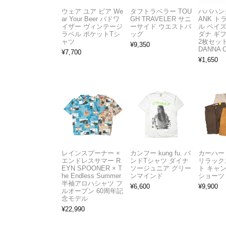
ウェア ユア ビア We
タフトラベラー TOU
ハバハンク
ar Your Beer バドワ
GH TRAVELER サニ
ANK 
イザー ヴィンテージ
ーサイド ウエストバ
ル ペイ
ラベル ポケットTシ
ッグ
ダナ ギ
ャツ
2枚セット
¥
9,350
DANNA 
¥
7,700
¥
1,650
レインスプーナー ×
カンフー kung fu. バ
カーハート 
エンドレスサマー R
ンドTシャツ ダイナ
リラック
EYN SPOONER × T
ソージュニア グリー
ト キャ
he Endless Summer
ンマインド
ショーツ
半袖アロハシャツ フ
¥
6,600
¥
9,900
ルオープン 60周年記
念モデル
¥
22,990