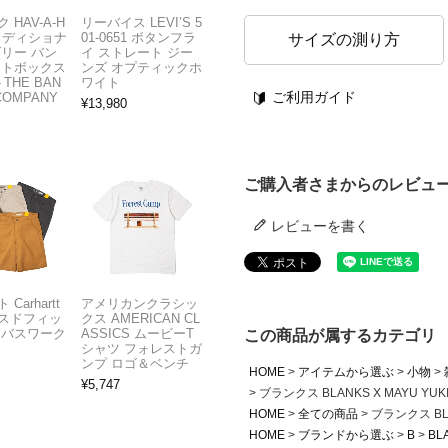
 HAV-A-H
リーバイス LEVI’S 5
トラディショナ
01-0651 ボタンフラ
サイズの測り方
ズリー バン
イ ストレート ジー
フトボックス
ンズ オプティックホ
THE BAN
ワイト
ご利用ガイド
COMPANY
¥
13,980
ご購入者さまからのレビュ
レビューを書く
Carhartt
アメリカンクラシッ
スドフィッ
クス AMERICAN CL
ンバスワーク
ASSICS ムービーT
この商品が属するカテゴリ
シャツ フォレストガ
ンプ ロゴ＆ベンチ
HOME
アイテムから選ぶ
小物
¥
5,747
ブランクス BLANKS X MAYU YUKI
HOME
全ての商品
ブランクス BLAN
HOME
ブランドから選ぶ
B
BL