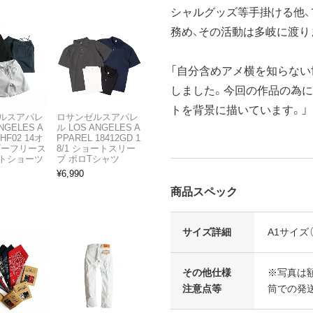
シャルグッズ等手掛ける他、フ
務め、その活動は多岐に渡り
「自分含めアメ横を知らない
しました。今回の作品の為に
トを背景に描いています。」
ルスアパレ
ロサンゼルスアパレ
NGELES A
ル LOS ANGELES A
HF02 14オ
PPAREL 18412GD 1
ビーフリース
8/1 ショートスリー
トショーツ
ブ ポロTシャツ
¥
6,990
商品スペック
サイズ詳細
A1サイズ（
その他仕様
※写真は
注意点等
筒での発