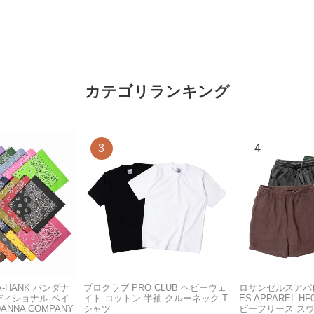
カテゴリランキング
A-HANK バンダナ
プロクラブ PRO CLUB ヘビーウェ
ロサンゼルスアパレ
ディショナル ペイ
イト コットン 半袖 クルーネック T
ES APPAREL H
ANNA COMPANY
シャツ
ビーフリース ス