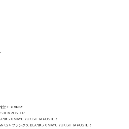
ー
雑貨
BLANKS
SHITA POSTER
KS X MAYU YUKISHITA POSTER
ANKS
ブランクス BLANKS X MAYU YUKISHITA POSTER