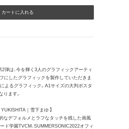
カートに入れる
」第2弾は、今を輝く3人のグラフィックアーティ
ーフにしたグラフィックを製作していただきま
によるグラフィック。A1サイズの大判ポスタ
なります。
U YUKISHITA｜雪下まゆ 】
的なデフォルメとラフなタッチを残した画風
学園TVCM、SUMMERSONIC2022オフィ