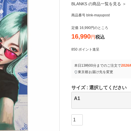
BLANKS の商品一覧を見る ＞
商品番号
blnk-mayupost
定価
16,990
のところ
16,990
税込
850
ポイント進呈
本日
13時00分
までのご注文で
2026/
東京都
お届け先を変更
サイズ
選択してください
A1