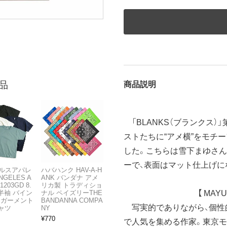
品
商品説明
「BLANKS（ブランクス）
ストたちに“アメ横”をモチ
した。こちらは雪下まゆさん
ーで、表面はマット仕上げに
ルスアパレ
ハバハンク HAV-A-H
NGELES A
ANK バンダナ アメ
1203GD 8.
リカ製 トラディショ
【 MAY
半袖 バイン
ナル ペイズリーTHE
 ガーメント
BANDANNA COMPA
写実的でありながら、個性
ャツ
NY
¥
770
で人気を集める作家。東京モード