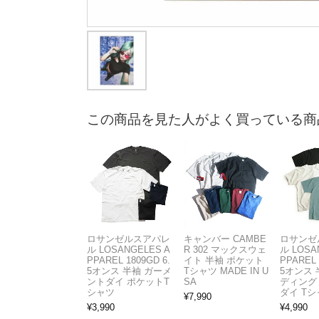
この商品を見た人がよく買っている商
ロサンゼルスアパレ
キャンバー CAMBE
ロサンゼ
ル LOSANGELES A
R 302 マックスウェ
ル LOSA
PPAREL 1809GD 6.
イト 半袖 ポケット
PPAREL 
5オンス 半袖 ガーメ
Tシャツ MADE IN U
5オンス 
ントダイ ポケットT
SA
ディング
シャツ
ダイ Tシ
¥
7,990
¥
3,990
¥
4,990