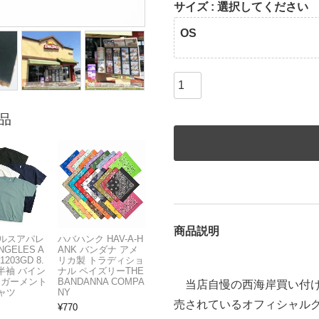
サイズ
選択してください
OS
品
商品説明
ルスアパレ
ハバハンク HAV-A-H
NGELES A
ANK バンダナ アメ
1203GD 8.
リカ製 トラディショ
半袖 バイン
ナル ペイズリーTHE
 ガーメント
BANDANNA COMPA
当店自慢の西海岸買い付け
ャツ
NY
売されているオフィシャル
¥
770