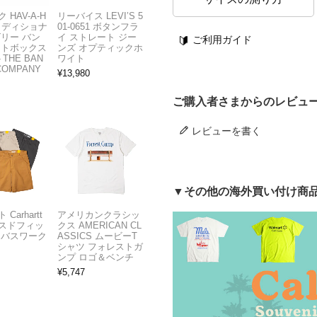
 HAV-A-H
リーバイス LEVI’S 5
トラディショナ
01-0651 ボタンフラ
ズリー バン
イ ストレート ジー
ご利用ガイド
フトボックス
ンズ オプティックホ
THE BAN
ワイト
COMPANY
¥
13,980
ご購入者さまからのレビュ
レビューを書く
▼その他の海外買い付け商
Carhartt
アメリカンクラシッ
スドフィッ
クス AMERICAN CL
ンバスワーク
ASSICS ムービーT
シャツ フォレストガ
ンプ ロゴ＆ベンチ
¥
5,747