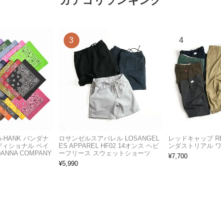
カテゴリランキング
A-HANK バンダナ
ロサンゼルスアパレル LOSANGEL
レッドキャップ RED
ディショナル ペイ
ES APPAREL HF02 14オンス ヘビ
ンダストリアル 
ANNA COMPANY
ーフリース スウェットショーツ
¥
7,700
¥
5,990