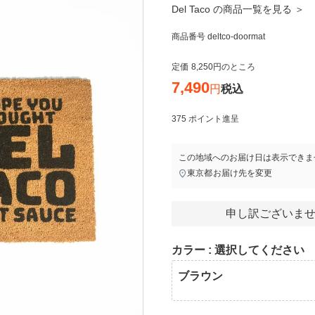
Del Taco の商品一覧を見る ＞
商品番号
deltco-doormat
定価
8,250
のところ
7,490
税込
375
ポイント進呈
この地域へのお届け日は表示できま
東京都
お届け先を変更
申し訳ございませ
カラー
選択してください
ブラウン