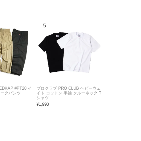
KAP #PT20 イ
プロクラブ PRO CLUB ヘビーウェ
ワークパンツ
イト コットン 半袖 クルーネック T
シャツ
¥
1,990