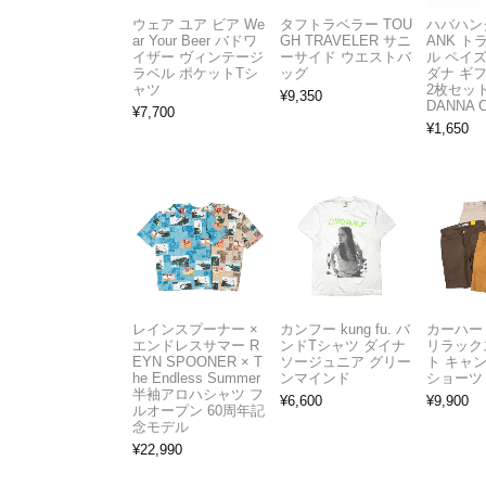
ウェア ユア ビア We
タフトラベラー TOU
ハバハンク
ar Your Beer バドワ
GH TRAVELER サニ
ANK 
イザー ヴィンテージ
ーサイド ウエストバ
ル ペイ
ラベル ポケットTシ
ッグ
ダナ ギ
ャツ
2枚セット
¥
9,350
DANNA 
¥
7,700
¥
1,650
レインスプーナー ×
カンフー kung fu. バ
カーハート 
エンドレスサマー R
ンドTシャツ ダイナ
リラック
EYN SPOONER × T
ソージュニア グリー
ト キャ
he Endless Summer
ンマインド
ショーツ
半袖アロハシャツ フ
¥
6,600
¥
9,900
ルオープン 60周年記
念モデル
¥
22,990