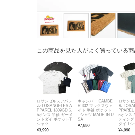
この商品を見た人がよく買っている商
ロサンゼルスアパレ
キャンバー CAMBE
ロサンゼ
ル LOSANGELES A
R 302 マックスウェ
ル LOSA
PPAREL 1809GD 6.
イト 半袖 ポケット
PPAREL 
5オンス 半袖 ガーメ
Tシャツ MADE IN U
5オンス 
ントダイ ポケットT
SA
ディング
シャツ
ダイ Tシ
¥
7,990
¥
3,990
¥
4,990