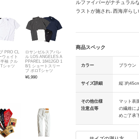
ルファイバーがナチュラル
ラストが施され、西海岸らし
商品スペック
 PRO CL
ロサンゼルスアパレ
ビーウェイト
ル LOS ANGELES A
 半袖 クル
PPAREL 18412GD 1
カラー
ブラウン
 Tシャツ
8/1 ショートスリー
ブ ポロTシャツ
¥
6,990
サイズ詳細
縦：約45cm
その他仕様
マット表
注意点等
の繊維に
めご了承
サイズの測り方