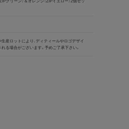
ZIPグリーン）＆オレンジ（ZIPイエロー）2個セッ
や生産ロットにより、ディティールやロゴデザイ
される場合がございます。予めご了承下さい。