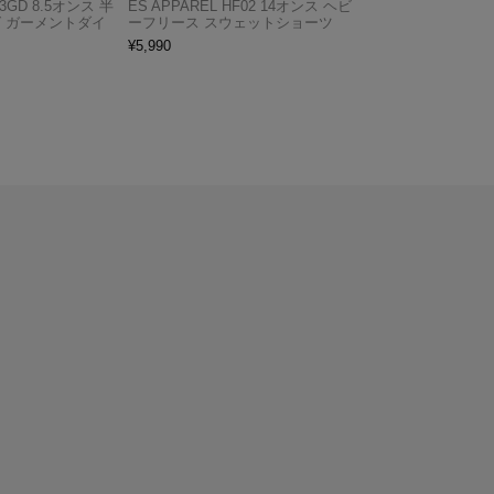
03GD 8.5オンス 半
ES APPAREL HF02 14オンス ヘビ
グ ガーメントダイ
ーフリース スウェットショーツ
¥
5,990