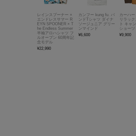
レインスプーナー ×
カンフー kung fu. バ
カーハート 
エンドレスサマー R
ンドTシャツ ダイナ
リラック
EYN SPOONER × T
ソージュニア グリー
ト キャ
he Endless Summer
ンマインド
ショーツ
半袖アロハシャツ フ
¥
6,600
¥
9,900
ルオープン 60周年記
念モデル
¥
22,990