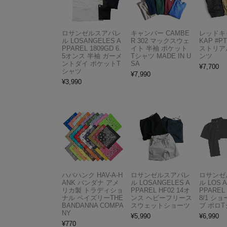
ロサンゼルスアパレ
キャンバー CAMBE
レッドキ
ル LOSANGELES A
R 302 マックスウェ
KAP #P
PPAREL 1809GD 6.
イト 半袖 ポケット
ストリア
5オンス 半袖 ガーメ
Tシャツ MADE IN U
ンツ
ントダイ ポケットT
SA
¥
7,700
シャツ
¥
7,990
¥
3,990
ハバハンク HAV-A-H
ロサンゼルスアパレ
ロサンゼ
ANK バンダナ アメ
ル LOSANGELES A
ル LOS 
リカ製 トラディショ
PPAREL HF02 14オ
PPAREL 
ナル ペイズリーTHE
ンス ヘビーフリース
8/1 シ
BANDANNA COMPA
スウェットショーツ
ブ ポロ
NY
¥
5,990
¥
6,990
¥
770