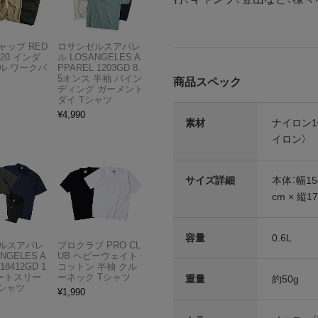
ャップ RED
ロサンゼルスアパレ
T20 インダ
ル LOSANGELES A
ル ワークパ
PPAREL 1203GD 8.
5オンス 半袖 バイン
商品スペック
ディング ガーメント
ダイ Tシャツ
¥
4,990
素材
ナイロン1
イロン）
サイズ詳細
本体：幅15
cm × 縦1
容量
0.6L
ルスアパレ
プロクラブ PRO CL
ANGELES A
UB ヘビーウェイト
18412GD 1
コットン 半袖 クル
ョートスリー
ーネック Tシャツ
重量
約50g
Tシャツ
¥
1,990