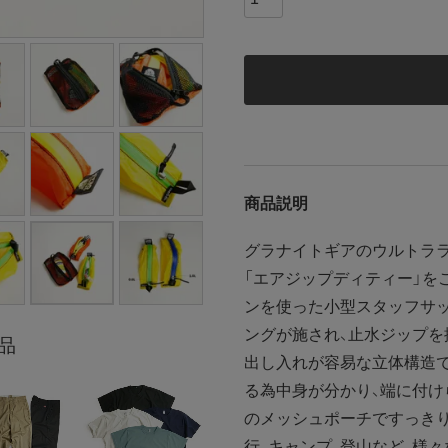
商品説明
グラナイトギアのウルトララ
「エアジップディティー」を
ンを使った小型スタッフサ
ングが施され、止水ジップを
品
出し入れが容易な立体構造で
る為中身が分かり、端に付け
のメッシュポーチですっきり
行、キャンプ、登山など、様