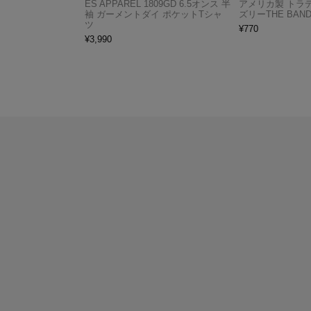
ES APPAREL 1809GD 6.5オンス 半
アメリカ製 トラ
袖 ガーメントダイ ポケットTシャ
ズリーTHE BAND
ツ
¥
770
¥
3,990