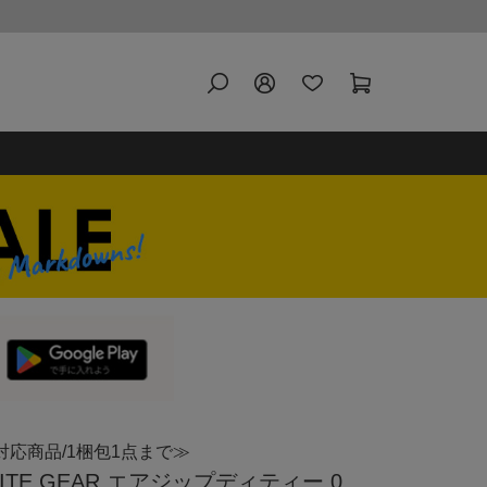
対応商品/1梱包1点まで≫
TE GEAR エアジップディティー 0.