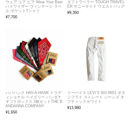
ウェア ユア ビア Wear Your Beer
タフトラベラー TOUGH TRAVEL
バドワイザー ヴィンテージ ラベ
ER サニーサイド ウエストバッグ
ル ポケットTシャツ
¥
9,350
¥
7,700
ハバハンク HAV-A-HANK トラデ
リーバイス LEVI’S 501-0651 ボタ
ィショナル ペイズリー バンダナ
ンフライ ストレート ジーンズ オ
ギフトボックス 2枚セットTHE B
プティックホワイト
ANDANNA COMPANY
¥
13,980
¥
1,650