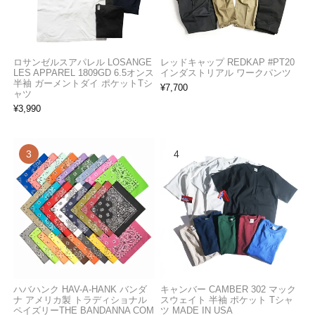
ロサンゼルスアパレル LOSANGE
レッドキャップ REDKAP #PT20
LES APPAREL 1809GD 6.5オンス
インダストリアル ワークパンツ
半袖 ガーメントダイ ポケットTシ
¥
7,700
ャツ
¥
3,990
ハバハンク HAV-A-HANK バンダ
キャンバー CAMBER 302 マック
ナ アメリカ製 トラディショナル
スウェイト 半袖 ポケット Tシャ
ペイズリーTHE BANDANNA COM
ツ MADE IN USA