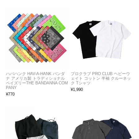
ハバハンク HAV-A-HANK バンダ
プロクラブ PRO CLUB ヘビーウ
ナ アメリカ製 トラディショナル
ェイト コットン 半袖 クルーネッ
ペイズリーTHE BANDANNA COM
ク Tシャツ
PANY
¥
1,990
¥
770