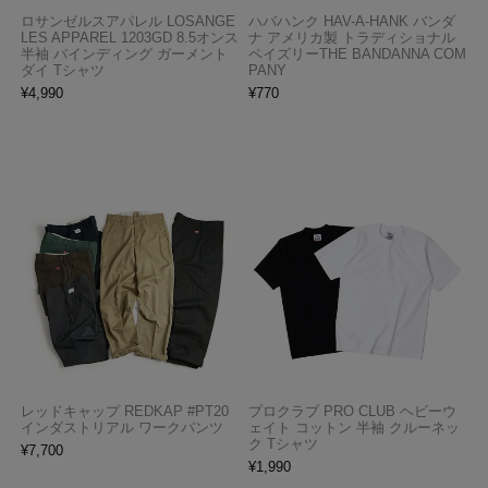
ロサンゼルスアパレル LOSANGE
ハバハンク HAV-A-HANK バンダ
LES APPAREL 1203GD 8.5オンス
ナ アメリカ製 トラディショナル
半袖 バインディング ガーメント
ペイズリーTHE BANDANNA COM
ダイ Tシャツ
PANY
¥
4,990
¥
770
レッドキャップ REDKAP #PT20
プロクラブ PRO CLUB ヘビーウ
インダストリアル ワークパンツ
ェイト コットン 半袖 クルーネッ
ク Tシャツ
¥
7,700
¥
1,990