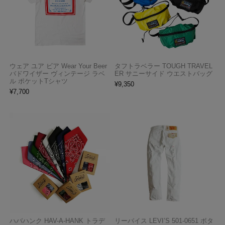
ウェア ユア ビア Wear Your Beer
タフトラベラー TOUGH TRAVEL
バドワイザー ヴィンテージ ラベ
ER サニーサイド ウエストバッグ
ル ポケットTシャツ
¥
9,350
¥
7,700
ハバハンク HAV-A-HANK トラデ
リーバイス LEVI’S 501-0651 ボタ