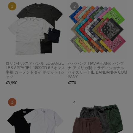
ロサンゼルスアパレル LOSANGE
ハバハンク HAV-A-HANK バンダ
LES APPAREL 1809GD 6.5オンス
ナ アメリカ製 トラディショナル
半袖 ガーメントダイ ポケットTシ
ペイズリーTHE BANDANNA COM
ャツ
PANY
¥
3,990
¥
770