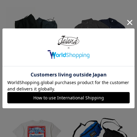
ロサンゼルスアパレル LOSANGE
ロサンゼルスアパレル LOS ANGE
LES APPAREL HF02 14オンス ヘ
LES APPAREL 18412GD 18/1 シ
ビーフリース スウェットショーツ
ョートスリーブ ポロTシャツ
¥
5,990
¥
6,990
今週のベストセラー