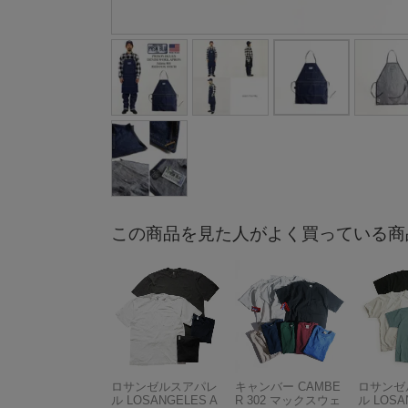
この商品を見た人がよく買っている商
ロサンゼルスアパレ
キャンバー CAMBE
ロサンゼ
ル LOSANGELES A
R 302 マックスウェ
ル LOSA