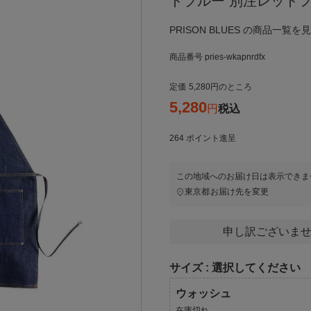
ドブルー 別注レッド
PRISON BLUES の商品一覧を
商品番号
pries-wkapnrdfx
定価
5,280
のところ
5,280
税込
264
ポイント進呈
この地域へのお届け日は表示できま
東京都
お届け先を変更
申し訳ございませ
サイズ
選択してください
ウォッシュ
在庫切れ