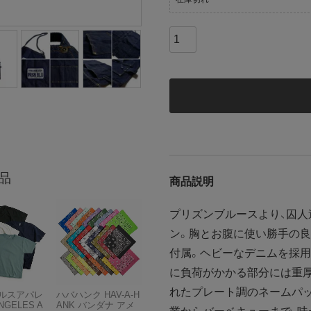
品
商品説明
プリズンブルースより、囚
ン。胸とお腹に使い勝手の
付属。ヘビーなデニムを採用
に負荷がかかる部分には重
れたプレート調のネームパッ
ルスアパレ
ハバハンク HAV-A-H
NGELES A
ANK バンダナ アメ