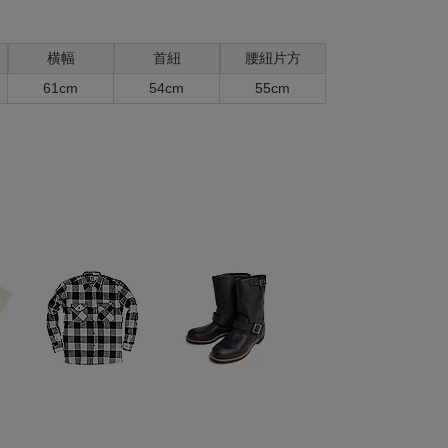
横幅
首紐
腰紐片方
61cm
54cm
55cm