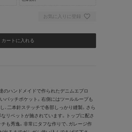
お気に入りに登録
カートに入れる
人達のハンドメイドで作られたデニムエプロ
良いパッチポケット。右側にはツールループも
し、二本針ステッチで各部しっかり縫製。さら
厚なリベットが施されています。トップに配さ
チも秀逸。非常にタフな作りで、ガレージ作