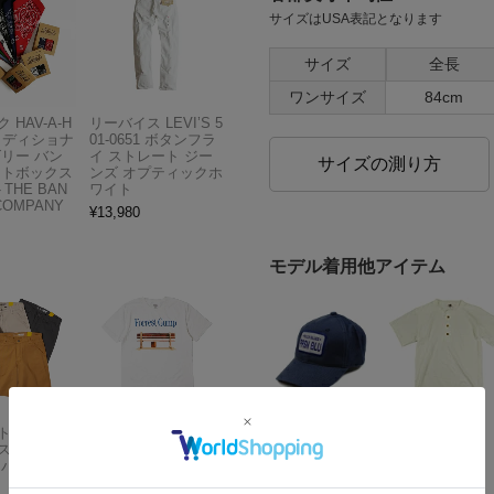
サイズはUSA表記となります
サイズ
全長
ワンサイズ
84cm
 HAV-A-H
リーバイス LEVI’S 5
トラディショナ
01-0651 ボタンフラ
ズリー バン
イ ストレート ジー
サイズの測り方
フトボックス
ンズ オプティックホ
THE BAN
ワイト
COMPANY
¥
13,980
モデル着用他アイテム
Carhartt
アメリカンクラシッ
スドフィッ
クス AMERICAN CL
ンバスワーク
ASSICS ムービーT
シャツ フォレストガ