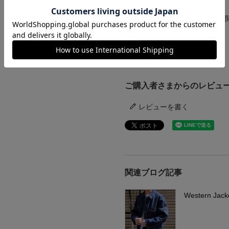
ンプ ロゴ＆ベンチ
¥
5,747
クリックすると別ウインドウで
ご利用ガイド
ご購入者さまからのレビュ
レビューを書く
関連ブログ記事
Western Jack