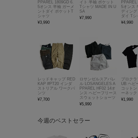
PPAREL 1809GD 6.
イト 半袖 ポケット
PPAREL 
5オンス 半袖 ガーメ
Tシャツ MADE IN U
5オンス 
ントダイ ポケットT
SA
ディング
シャツ
ダイ Tシ
¥
7,990
¥
3,990
¥
4,990
レッドキャップ RED
ロサンゼルスアパレ
プロクラブ
KAP #PT20 インダ
ル LOSANGELES A
UB ヘ
ストリアル ワークパ
PPAREL HF02 14オ
コットン
ンツ
ンス ヘビーフリース
ーネック
スウェットショーツ
¥
7,700
¥
1,990
¥
5,990
今週のベストセラー