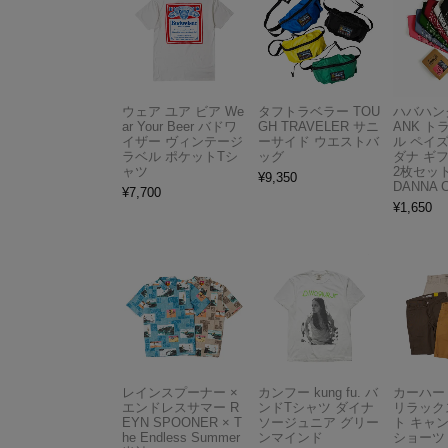
ウェア ユア ビア We
タフトラベラー TOU
ハバハンク
ar Your Beer バドワ
GH TRAVELER サニ
ANK 
イザー ヴィンテージ
ーサイド ウエストバ
ル ペイ
ラベル ポケットTシ
ッグ
ダナ ギ
ャツ
2枚セット
¥
9,350
DANNA 
¥
7,700
¥
1,650
レインスプーナー ×
カンフー kung fu. バ
カーハート 
エンドレスサマー R
ンドTシャツ ダイナ
リラック
EYN SPOONER × T
ソージュニア グリー
ト キャ
he Endless Summer
ンマインド
ショーツ