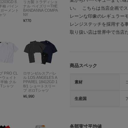
業からバーベキューまで、
1203GD 8.
リカ製 トラディショ
半袖 バイン
ナル ペイズリーTHE
い。 こちらは当店企画で
 ガーメント
BANDANNA COMPA
ャツ
NY
レーンな印象のレギュラー
¥
770
レンジステッチを採用する事
取り扱い店は世界中で当店
商品スペック
 PRO CL
ロサンゼルスアパレ
ビーウェイト
ル LOS ANGELES A
素材
 半袖 クル
PPAREL 18412GD 1
 Tシャツ
8/1 ショートスリー
ブ ポロTシャツ
¥
6,990
生産国
各部実寸平均値