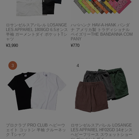
ロサンゼルスアパレル LOSANGE
ハバハンク HAV-A-HANK バンダ
LES APPAREL 1809GD 6.5オンス
ナ アメリカ製 トラディショナル
半袖 ガーメントダイ ポケットTシ
ペイズリーTHE BANDANNA COM
ャツ
PANY
¥
3,990
¥
770
プロクラブ PRO CLUB ヘビーウ
ロサンゼルスアパレル LOSANGE
ェイト コットン 半袖 クルーネッ
LES APPAREL HF02GD 14オンス
ク Tシャツ
ヘビーフリース スウェットショー