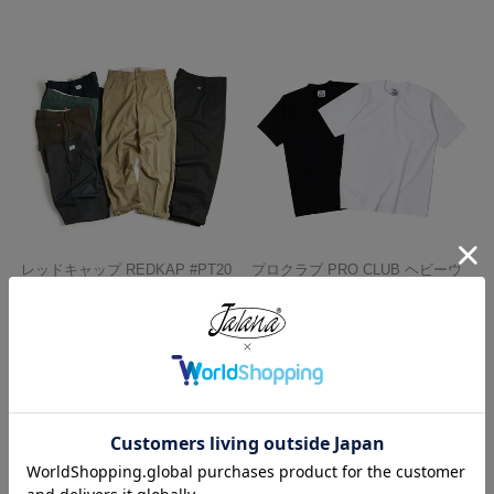
レッドキャップ REDKAP #PT20
プロクラブ PRO CLUB ヘビーウ
インダストリアル ワークパンツ
ェイト コットン 半袖 クルーネッ
ク Tシャツ
¥
7,700
¥
1,990