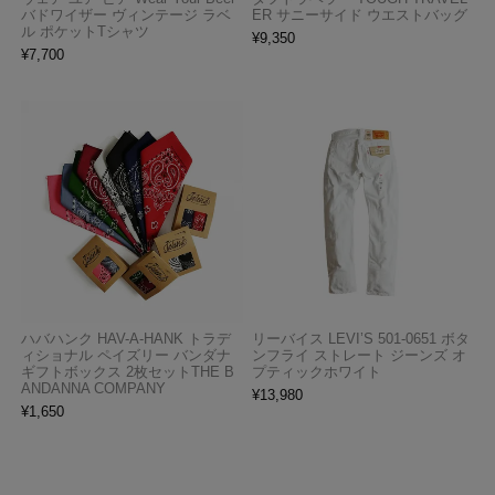
バドワイザー ヴィンテージ ラベ
ER サニーサイド ウエストバッグ
ル ポケットTシャツ
¥
9,350
¥
7,700
ハバハンク HAV-A-HANK トラデ
リーバイス LEVI’S 501-0651 ボタ
ィショナル ペイズリー バンダナ
ンフライ ストレート ジーンズ オ
ギフトボックス 2枚セットTHE B
プティックホワイト
ANDANNA COMPANY
¥
13,980
¥
1,650