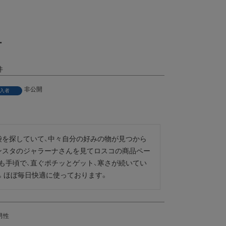
ー
非公開
入者
袋を探していて、中々自分の好みの物が見つから
ンスタのジャラーナさんを見てロスコの商品ペー
も手頃で、直ぐポチッとゲット、寒さが続いてい
。ほぼ毎日快適に使っております。
男性