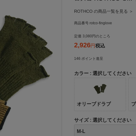
ROTHCO の商品一覧を見る ＞
商品番号
rotco-finglove
定価
3,080
のところ
2,926
税込
146
ポイント進呈
カラー
選択してください
オリーブドラブ
サイズ
選択してください
M-L