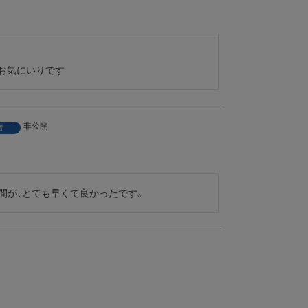
品でお気にいりです
非公開
者
間が、とても早くて良かったです。