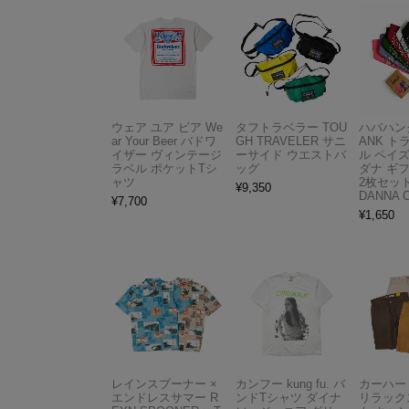
ウェア ユア ビア We
タフトラベラー TOU
ハバハンク
ar Your Beer バドワ
GH TRAVELER サニ
ANK 
イザー ヴィンテージ
ーサイド ウエストバ
ル ペイ
ラベル ポケットTシ
ッグ
ダナ ギ
ャツ
2枚セット
¥
9,350
DANNA 
¥
7,700
¥
1,650
レインスプーナー ×
カンフー kung fu. バ
カーハート 
エンドレスサマー R
ンドTシャツ ダイナ
リラック