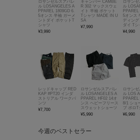
ロサンゼルスアパレ
キャンバー CAMBE
ロサンゼ
ル LOSANGELES A
R 302 マックスウェ
ル LOSA
PPAREL 1809GD 6.
イト 半袖 ポケット
PPAREL 
5オンス 半袖 ガーメ
Tシャツ MADE IN U
5オンス 
ントダイ ポケットT
SA
ディング
シャツ
ダイ Tシ
¥
7,990
¥
3,990
¥
4,990
レッドキャップ RED
ロサンゼルスアパレ
ロサンゼ
KAP #PT20 インダ
ル LOSANGELES A
ル LOS 
ストリアル ワークパ
PPAREL HF02 14オ
PPAREL 
ンツ
ンス ヘビーフリース
8/1 シ
スウェットショーツ
ブ ポロ
¥
7,700
¥
5,990
¥
6,990
今週のベストセラー