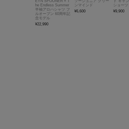
EYN SPOONER × T
ソージュニア グリー
ト キャ
he Endless Summer
ンマインド
ショーツ
半袖アロハシャツ フ
¥
6,600
¥
9,900
ルオープン 60周年記
念モデル
¥
22,990