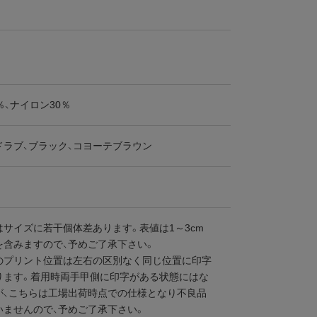
％、ナイロン30％
ドラブ、ブラック、コヨーテブラウン
はサイズに若干個体差あります。表値は1～3cm
を含みますので、予めご了承下さい。
のプリント位置は左右の区別なく同じ位置に印字
ります。着用時両手甲側に印字がある状態にはな
が、こちらは工場出荷時点での仕様となり不良品
いませんので、予めご了承下さい。