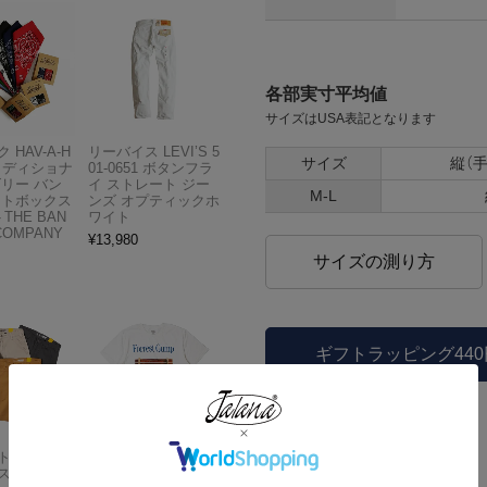
各部実寸平均値
サイズはUSA表記となります
 HAV-A-H
リーバイス LEVI’S 5
サイズ
縦（
トラディショナ
01-0651 ボタンフラ
ズリー バン
イ ストレート ジー
M-L
フトボックス
ンズ オプティックホ
THE BAN
ワイト
COMPANY
¥
13,980
サイズの測り方
ギフトラッピング44
Carhartt
アメリカンクラシッ
スドフィッ
クス AMERICAN CL
ご利用ガイド