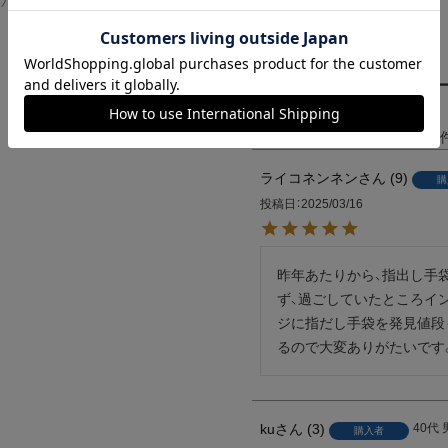
ンバスワーク
ASSICS ムービーT
シャツ フォレストガ
ンプ ロゴ＆ベンチ
¥
5,747
ご購入者さまからのレビュ
4.00
3
ライコネンネン
9
購
投稿日
2025/03/16
昨年あたりから、指出し手
ず、過ごしていたところイ
ジに指だし手袋を発見値段
るので大変ありがたいです
ku
3
40代
購入者