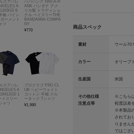
ルスアパレ
ハバハンク HAV-A-H
NGELES A
ANK バンダナ アメ
1203GD 8.
リカ製 トラディショ
半袖 バイン
ナル ペイズリーTHE
 ガーメント
BANDANNA COMPA
ャツ
NY
商品スペック
¥
770
素材
ウール70
カラー
オリーブ
生産国
米国
ルスアパレ
プロクラブ PRO CL
ANGELES A
UB ヘビーウェイト
18412GD 1
コットン 半袖 クル
その他仕様
※こちら
ョートスリー
ーネック Tシャツ
注意点等
程度誤差
Tシャツ
¥
1,990
※本製品
されてお
りません
ではござ