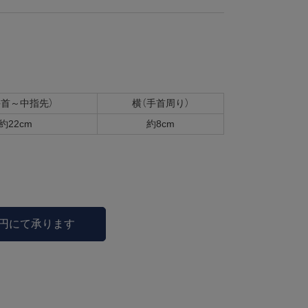
手首～中指先）
横（手首周り）
約22cm
約8cm
0円にて承ります