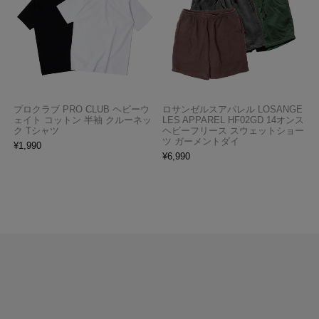
プロクラブ PRO CLUB ヘビーウ
ロサンゼルスアパレル LOSANGE
ェイト コットン 半袖 クルーネッ
LES APPAREL HF02GD 14オンス
ク Tシャツ
ヘビーフリース スウェットショー
ツ ガーメントダイ
¥
1,990
¥
6,990