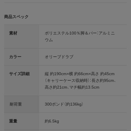
商品スペック
素材
ポリエステル100％脚＆バー：アルミニ
ウム
カラー
オリーブドラブ
サイズ詳細
縦 約190cm×横 約66cm×高さ 約45cm
（キャリーケース収納時）：長さ約95cm、
高さ約21cm、マチ幅約13.5cm
耐荷重
300ポンド（約136kg）
重量
約6.5kg