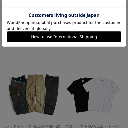
ロサンゼルスアパレル LOSANGE
ハバハンク HAV-A-HANK バンダ
LES APPAREL 1203GD 8.5オンス
ナ アメリカ製 トラディショナル
半袖 バインディング ガーメント
ペイズリーTHE BANDANNA COM
ダイ Tシャツ
PANY
¥
4,990
¥
770
レッドキャップ REDKAP #PT20
プロクラブ PRO CLUB ヘビーウ