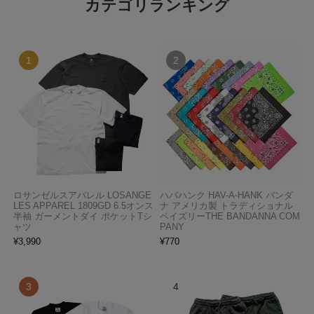
カテゴリランキング
ロサンゼルスアパレル LOSANGE
ハバハンク HAV-A-HANK バンダ
LES APPAREL 1809GD 6.5オンス
ナ アメリカ製 トラディショナル
半袖 ガーメントダイ ポケットTシ
ペイズリーTHE BANDANNA COM
ャツ
PANY
¥
3,990
¥
770