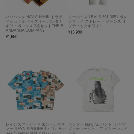
ハバハンク HAV-A-HANK トラデ
リーバイス LEVI’S 501-0651 ボタ
ィショナル ペイズリー バンダナ
ンフライ ストレート ジーンズ オ
ギフトボックス 2枚セットTHE B
プティックホワイト
ANDANNA COMPANY
¥
13,980
¥
1,650
レインスプーナー × エンドレスサ
カンフー kung fu. バンドTシャツ
マー REYN SPOONER × The End
ダイナソージュニア グリーンマイ
less Summer 半袖アロハシャツ
ンド