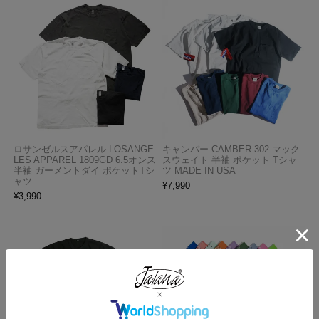
ロサンゼルスアパレル LOSANGE
キャンバー CAMBER 302 マック
LES APPAREL 1809GD 6.5オンス
スウェイト 半袖 ポケット Tシャ
半袖 ガーメントダイ ポケットTシ
ツ MADE IN USA
ャツ
¥
7,990
¥
3,990