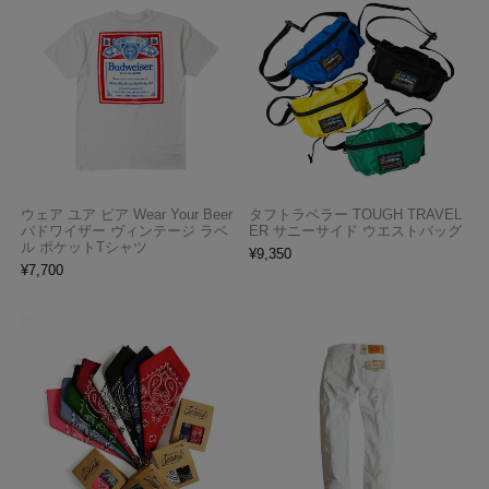
ウェア ユア ビア Wear Your Beer
タフトラベラー TOUGH TRAVEL
バドワイザー ヴィンテージ ラベ
ER サニーサイド ウエストバッグ
ル ポケットTシャツ
¥
9,350
¥
7,700