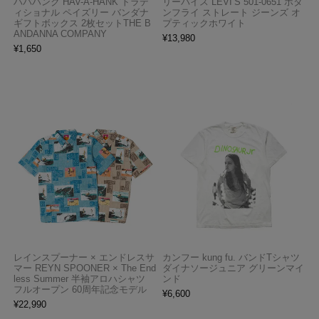
ハバハンク HAV-A-HANK トラデ
リーバイス LEVI’S 501-0651 ボタ
ィショナル ペイズリー バンダナ
ンフライ ストレート ジーンズ オ
ギフトボックス 2枚セットTHE B
プティックホワイト
ANDANNA COMPANY
¥
13,980
¥
1,650
レインスプーナー × エンドレスサ
カンフー kung fu. バンドTシャツ
マー REYN SPOONER × The End
ダイナソージュニア グリーンマイ
less Summer 半袖アロハシャツ
ンド
フルオープン 60周年記念モデル
¥
6,600
¥
22,990