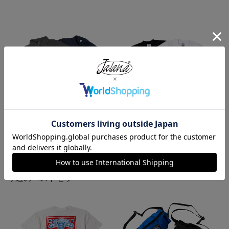
ロサンゼルスアパレル LOS ANGE
プロクラブ PRO CLUB ヘビーウ
LES APPAREL 18412GD 18/1 シ
ェイト コットン 半袖 クルーネッ
ョートスリーブ ポロTシャツ
ク Tシャツ
¥
6,990
¥
1,990
今週のベストセラー