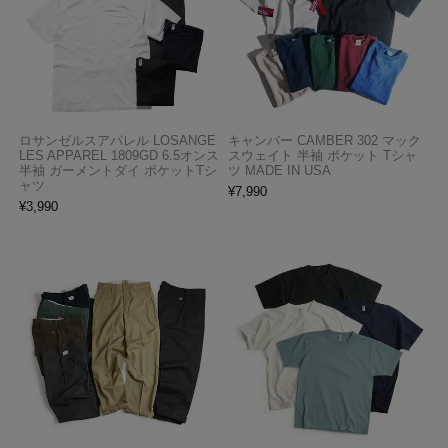
ロサンゼルスアパレル LOSANGE
キャンバー CAMBER 302 マック
LES APPAREL 1809GD 6.5オンス
スウェイト 半袖 ポケット Tシャ
半袖 ガーメントダイ ポケットTシ
ツ MADE IN USA
ャツ
¥
7,990
¥
3,990